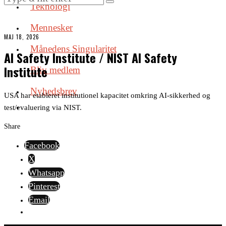
Teknologi
Mennesker
MAJ 18, 2026
Månedens Singularitet
AI Safety Institute / NIST AI Safety
Institute
Bliv medlem
Nyhedsbrev
USA har etableret institutionel kapacitet omkring AI-sikkerhed og
test/evaluering via NIST.
Share
Facebook
X
Whatsapp
Pinterest
Email