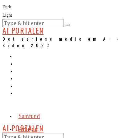
Dark
Light
KURSER
AI PORTALEN
Det seriøse medie om AI -
Siden 2023
Samfund
AI PORTALEN
Arbejde