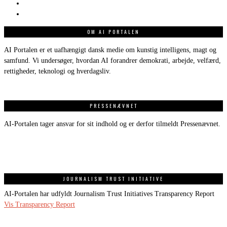
OM AI PORTALEN
AI Portalen er et uafhængigt dansk medie om kunstig intelligens, magt og
samfund. Vi undersøger, hvordan AI forandrer demokrati, arbejde, velfærd,
rettigheder, teknologi og hverdagsliv.
PRESSENÆVNET
AI-Portalen tager ansvar for sit indhold og er derfor tilmeldt Pressenævnet.
JOURNALISM TRUST INITIATIVE
AI-Portalen har udfyldt Journalism Trust Initiatives Transparency Report
Vis Transparency Report