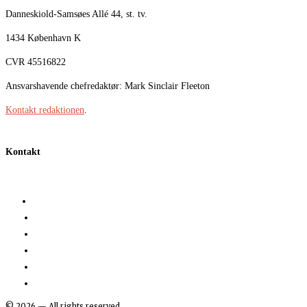
Danneskiold-Samsøes Allé 44, st. tv.
1434 København K
CVR 45516822
Ansvarshavende chefredaktør: Mark Sinclair Fleeton
Kontakt redaktionen
.
Kontakt
©
2026
— All rights reserved.