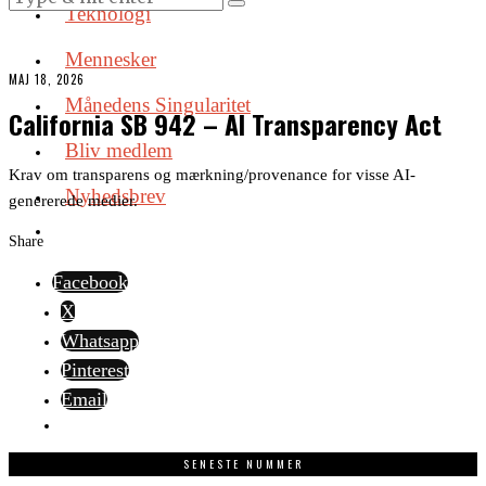
Teknologi
Mennesker
MAJ 18, 2026
Månedens Singularitet
California SB 942 – AI Transparency Act
Bliv medlem
Krav om transparens og mærkning/provenance for visse AI-
Nyhedsbrev
genererede medier.
Share
Facebook
X
Whatsapp
Pinterest
Email
SENESTE NUMMER