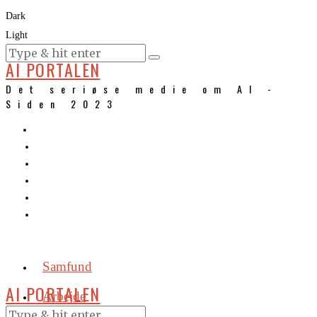
Dark
Light
KURSER
AI PORTALEN
Det seriøse medie om AI -
Siden 2023
Samfund
AI PORTALEN
Arbejde