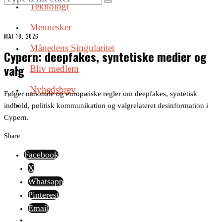
Teknologi
Mennesker
MAJ 18, 2026
Månedens Singularitet
Cypern: deepfakes, syntetiske medier og
valg
Bliv medlem
Nyhedsbrev
Følger nationale og europæiske regler om deepfakes, syntetisk
indhold, politisk kommunikation og valgrelateret desinformation i
Cypern.
Share
Facebook
X
Whatsapp
Pinterest
Email