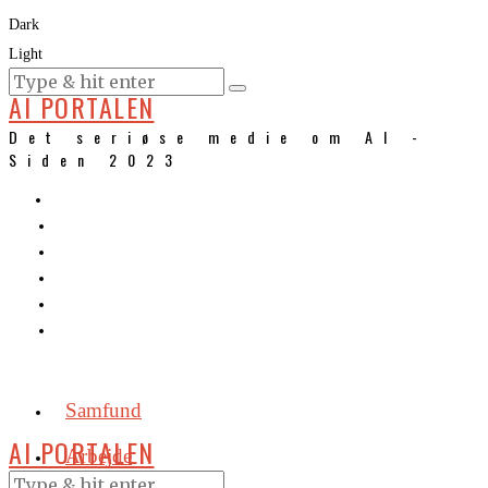
Dark
Light
KURSER
AI PORTALEN
Det seriøse medie om AI -
Siden 2023
Samfund
AI PORTALEN
Arbejde