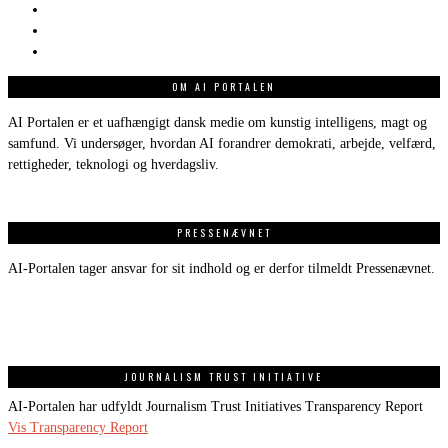
OM AI PORTALEN
AI Portalen er et uafhængigt dansk medie om kunstig intelligens, magt og
samfund. Vi undersøger, hvordan AI forandrer demokrati, arbejde, velfærd,
rettigheder, teknologi og hverdagsliv.
PRESSENÆVNET
AI-Portalen tager ansvar for sit indhold og er derfor tilmeldt Pressenævnet.
JOURNALISM TRUST INITIATIVE
AI-Portalen har udfyldt Journalism Trust Initiatives Transparency Report
Vis Transparency Report