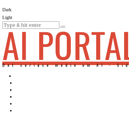
Dark
Light
AI PORTA
KURSER
Det seriøse medie om AI - Si