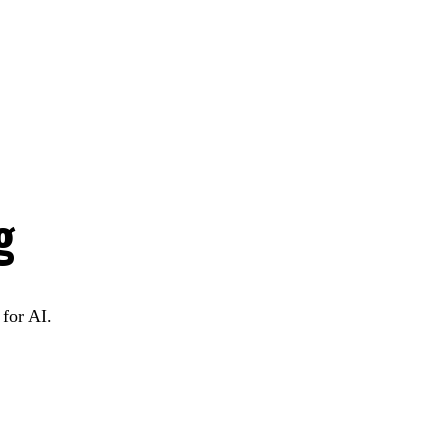
g
for AI.