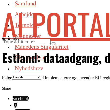
Samfund
AI PORTA
Arbejde
Teknologi
Mennesker
MAJ 18, 2026
Månedens Singularitet
Estland: dataadgang, 
Bliv medlem
Nyhedsbrev
Følger hvordan Estland implementerer og anvender EU-regl
Share
Facebook
X