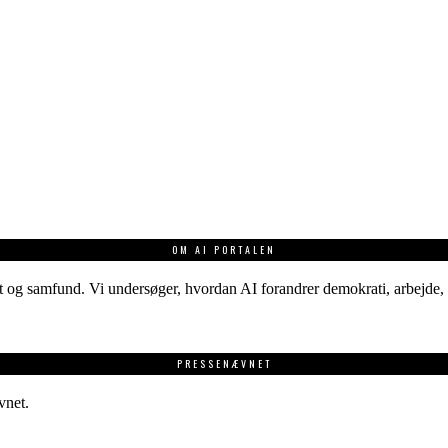
OM AI PORTALEN
 og samfund. Vi undersøger, hvordan AI forandrer demokrati, arbejde, v
PRESSENÆVNET
vnet.