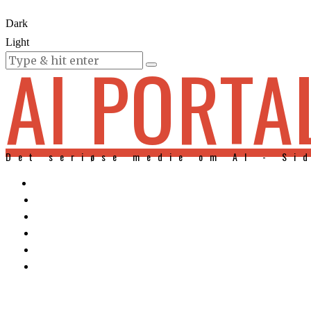
Dark
Light
AI PORTA
KURSER
Det seriøse medie om AI - Si