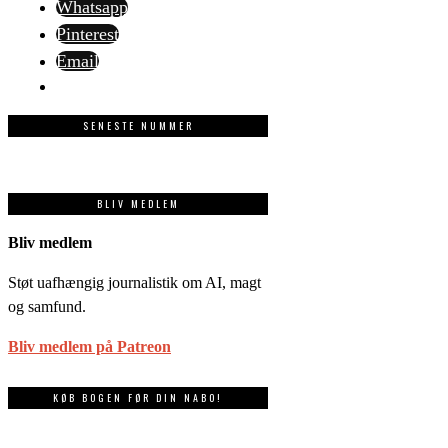
Whatsapp
Pinterest
Email
SENESTE NUMMER
BLIV MEDLEM
Bliv medlem
Støt uafhængig journalistik om AI, magt
og samfund.
Bliv medlem på Patreon
KØB BOGEN FØR DIN NABO!