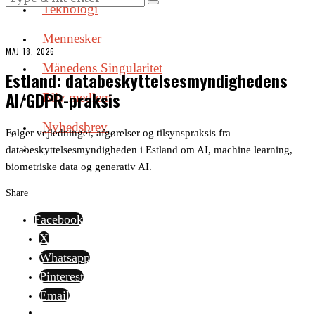
Teknologi
Mennesker
MAJ 18, 2026
Månedens Singularitet
Estland: databeskyttelsesmyndighedens
AI/GDPR-praksis
Bliv medlem
Nyhedsbrev
Følger vejledninger, afgørelser og tilsynspraksis fra
databeskyttelsesmyndigheden i Estland om AI, machine learning,
biometriske data og generativ AI.
Share
Facebook
X
Whatsapp
Pinterest
Email