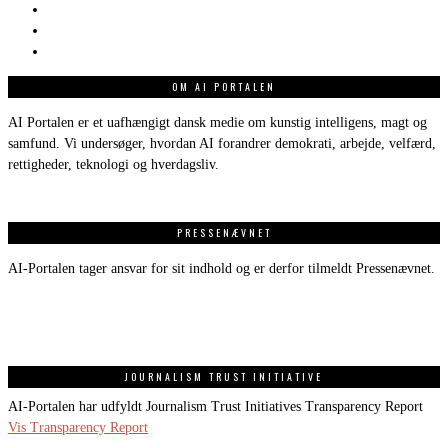
OM AI PORTALEN
AI Portalen er et uafhængigt dansk medie om kunstig intelligens, magt og
samfund. Vi undersøger, hvordan AI forandrer demokrati, arbejde, velfærd,
rettigheder, teknologi og hverdagsliv.
PRESSENÆVNET
AI-Portalen tager ansvar for sit indhold og er derfor tilmeldt Pressenævnet.
JOURNALISM TRUST INITIATIVE
AI-Portalen har udfyldt Journalism Trust Initiatives Transparency Report
Vis Transparency Report