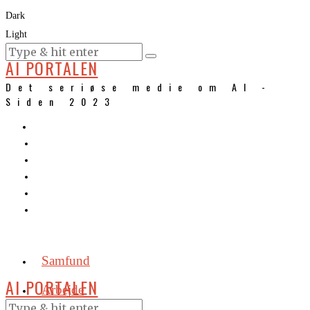
Dark
Light
KURSER
AI PORTALEN
Det seriøse medie om AI -
Siden 2023
Samfund
AI PORTALEN
Arbejde