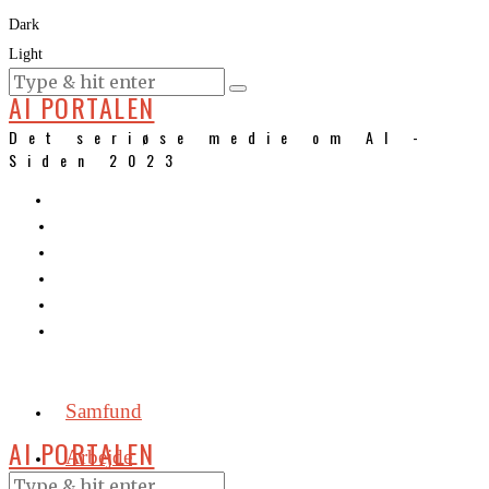
Dark
Light
KURSER
AI PORTALEN
Det seriøse medie om AI -
Siden 2023
Samfund
AI PORTALEN
Arbejde