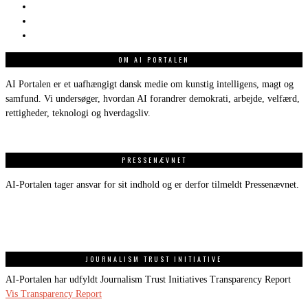
OM AI PORTALEN
AI Portalen er et uafhængigt dansk medie om kunstig intelligens, magt og
samfund. Vi undersøger, hvordan AI forandrer demokrati, arbejde, velfærd,
rettigheder, teknologi og hverdagsliv.
PRESSENÆVNET
AI-Portalen tager ansvar for sit indhold og er derfor tilmeldt Pressenævnet.
JOURNALISM TRUST INITIATIVE
AI-Portalen har udfyldt Journalism Trust Initiatives Transparency Report
Vis Transparency Report