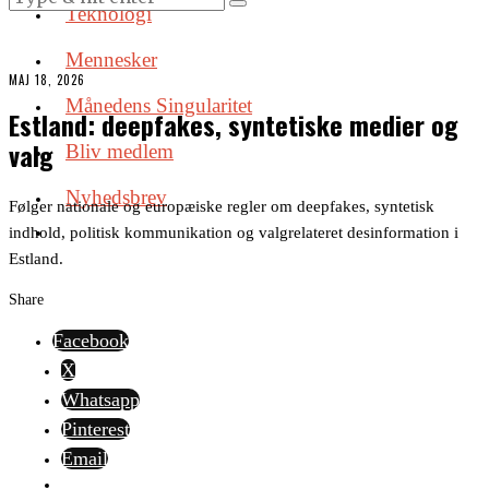
Teknologi
Mennesker
MAJ 18, 2026
Månedens Singularitet
Estland: deepfakes, syntetiske medier og
valg
Bliv medlem
Nyhedsbrev
Følger nationale og europæiske regler om deepfakes, syntetisk
indhold, politisk kommunikation og valgrelateret desinformation i
Estland.
Share
Facebook
X
Whatsapp
Pinterest
Email