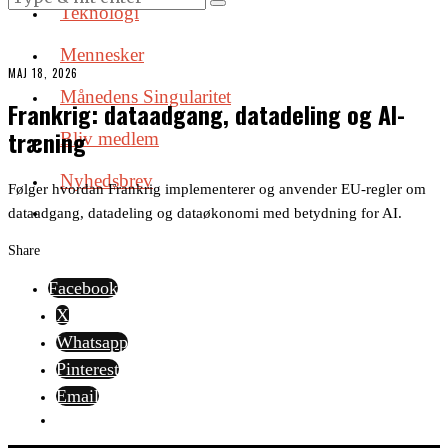
Teknologi
Mennesker
MAJ 18, 2026
Månedens Singularitet
Frankrig: dataadgang, datadeling og AI-
træning
Bliv medlem
Nyhedsbrev
Følger hvordan Frankrig implementerer og anvender EU-regler om
dataadgang, datadeling og dataøkonomi med betydning for AI.
Share
Facebook
X
Whatsapp
Pinterest
Email