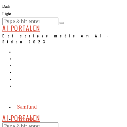
Dark
Light
KURSER
AI PORTALEN
Det seriøse medie om AI -
Siden 2023
Samfund
AI PORTALEN
Arbejde