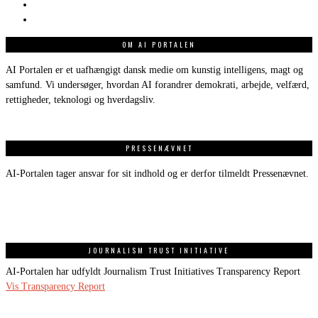
OM AI PORTALEN
AI Portalen er et uafhængigt dansk medie om kunstig intelligens, magt og
samfund. Vi undersøger, hvordan AI forandrer demokrati, arbejde, velfærd,
rettigheder, teknologi og hverdagsliv.
PRESSENÆVNET
AI-Portalen tager ansvar for sit indhold og er derfor tilmeldt Pressenævnet.
JOURNALISM TRUST INITIATIVE
AI-Portalen har udfyldt Journalism Trust Initiatives Transparency Report
Vis Transparency Report