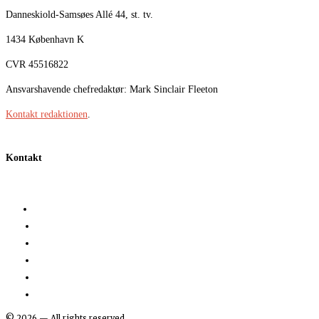
Danneskiold-Samsøes Allé 44, st. tv.
1434 København K
CVR 45516822
Ansvarshavende chefredaktør: Mark Sinclair Fleeton
Kontakt redaktionen
.
Kontakt
©
2026
— All rights reserved.