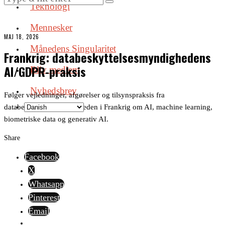
Teknologi
Mennesker
MAJ 18, 2026
Månedens Singularitet
Frankrig: databeskyttelsesmyndighedens
AI/GDPR-praksis
Bliv medlem
Nyhedsbrev
Følger vejledninger, afgørelser og tilsynspraksis fra
databeskyttelsesmyndigheden i Frankrig om AI, machine learning,
biometriske data og generativ AI.
Share
Facebook
X
Whatsapp
Pinterest
Email