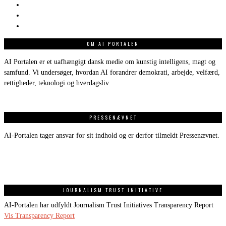
OM AI PORTALEN
AI Portalen er et uafhængigt dansk medie om kunstig intelligens, magt og
samfund. Vi undersøger, hvordan AI forandrer demokrati, arbejde, velfærd,
rettigheder, teknologi og hverdagsliv.
PRESSENÆVNET
AI-Portalen tager ansvar for sit indhold og er derfor tilmeldt Pressenævnet.
JOURNALISM TRUST INITIATIVE
AI-Portalen har udfyldt Journalism Trust Initiatives Transparency Report
Vis Transparency Report