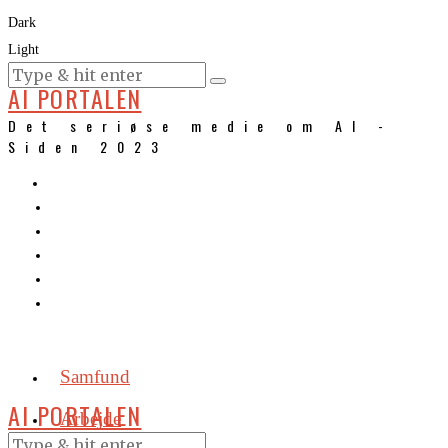
Dark
Light
KURSER
AI PORTALEN
Det seriøse medie om AI -
Siden 2023
Samfund
AI PORTALEN
Arbejde