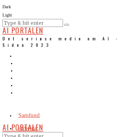
Dark
Light
KURSER
AI PORTALEN
Det seriøse medie om AI -
Siden 2023
Samfund
AI PORTALEN
Arbejde