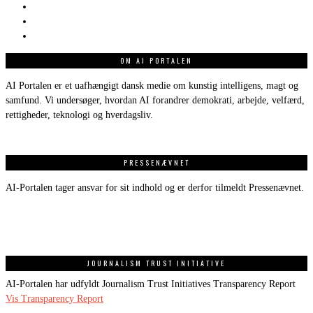
OM AI PORTALEN
AI Portalen er et uafhængigt dansk medie om kunstig intelligens, magt og
samfund. Vi undersøger, hvordan AI forandrer demokrati, arbejde, velfærd,
rettigheder, teknologi og hverdagsliv.
PRESSENÆVNET
AI-Portalen tager ansvar for sit indhold og er derfor tilmeldt Pressenævnet.
JOURNALISM TRUST INITIATIVE
AI-Portalen har udfyldt Journalism Trust Initiatives Transparency Report
Vis Transparency Report