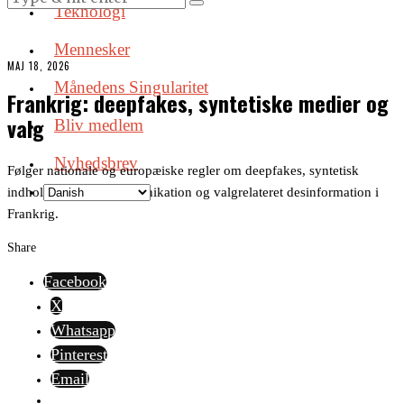
Teknologi
Mennesker
MAJ 18, 2026
Månedens Singularitet
Frankrig: deepfakes, syntetiske medier og
valg
Bliv medlem
Nyhedsbrev
Følger nationale og europæiske regler om deepfakes, syntetisk
indhold, politisk kommunikation og valgrelateret desinformation i
Frankrig.
Share
Facebook
X
Whatsapp
Pinterest
Email