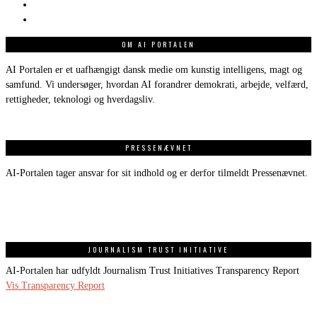
OM AI PORTALEN
AI Portalen er et uafhængigt dansk medie om kunstig intelligens, magt og
samfund. Vi undersøger, hvordan AI forandrer demokrati, arbejde, velfærd,
rettigheder, teknologi og hverdagsliv.
PRESSENÆVNET
AI-Portalen tager ansvar for sit indhold og er derfor tilmeldt Pressenævnet.
JOURNALISM TRUST INITIATIVE
AI-Portalen har udfyldt Journalism Trust Initiatives Transparency Report
Vis Transparency Report