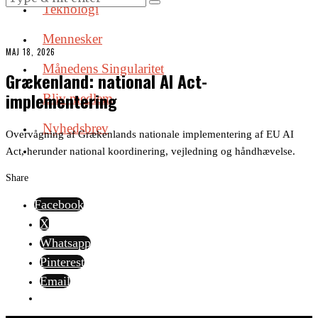
Teknologi
Mennesker
MAJ 18, 2026
Månedens Singularitet
Grækenland: national AI Act-
implementering
Bliv medlem
Nyhedsbrev
Overvågning af Grækenlands nationale implementering af EU AI
Act, herunder national koordinering, vejledning og håndhævelse.
Share
Facebook
X
Whatsapp
Pinterest
Email