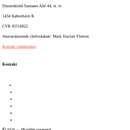
Danneskiold-Samsøes Allé 44, st. tv.
1434 København K
CVR 45516822
Ansvarshavende chefredaktør: Mark Sinclair Fleeton
Kontakt redaktionen
.
Kontakt
©
2026
— All rights reserved.