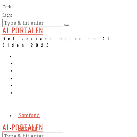
Dark
Light
KURSER
AI PORTALEN
Det seriøse medie om AI -
Siden 2023
Samfund
AI PORTALEN
Arbejde