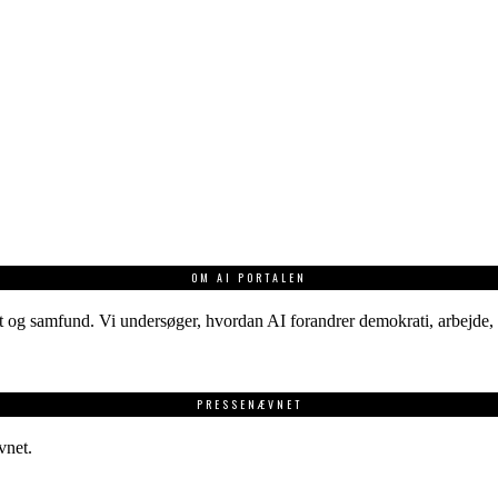
OM AI PORTALEN
 og samfund. Vi undersøger, hvordan AI forandrer demokrati, arbejde, v
PRESSENÆVNET
vnet.