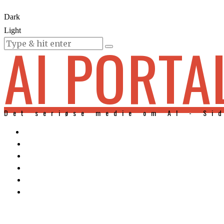
Dark
Light
AI PORTA
KURSER
Det seriøse medie om AI - Si