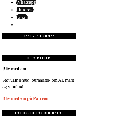
Whatsapp
Pinterest
Email
SENESTE NUMMER
BLIV MEDLEM
Bliv medlem
Støt uafhængig journalistik om AI, magt
og samfund.
Bliv medlem på Patreon
KØB BOGEN FØR DIN NABO!