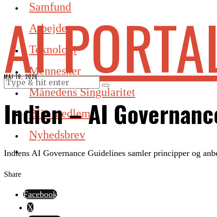
Samfund
AI PORTA
Arbejde
Teknologi
Mennesker
MAJ 18, 2026
Månedens Singularitet
Indien – AI Governanc
Bliv medlem
Nyhedsbrev
Indiens AI Governance Guidelines samler principper og anbef
Share
Facebook
X