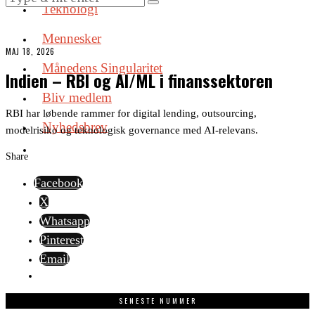
Teknologi
Mennesker
MAJ 18, 2026
Månedens Singularitet
Indien – RBI og AI/ML i finanssektoren
Bliv medlem
RBI har løbende rammer for digital lending, outsourcing,
Nyhedsbrev
modelrisiko og teknologisk governance med AI-relevans.
Share
Facebook
X
Whatsapp
Pinterest
Email
SENESTE NUMMER