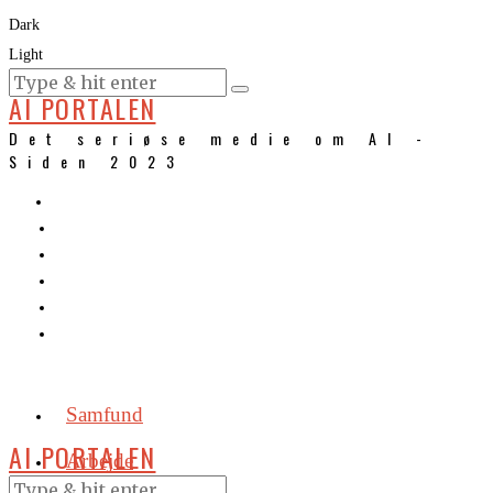
Dark
Light
KURSER
AI PORTALEN
Det seriøse medie om AI -
Siden 2023
Samfund
AI PORTALEN
Arbejde