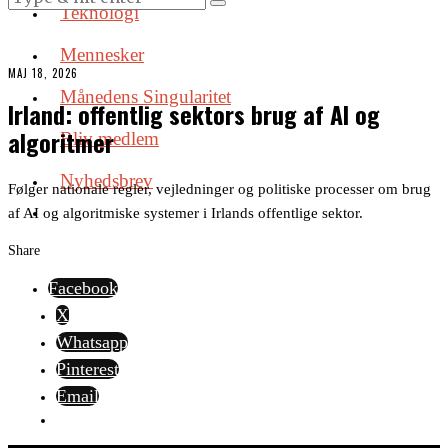
Teknologi
Mennesker
MAJ 18, 2026
Månedens Singularitet
Irland: offentlig sektors brug af AI og
algoritmer
Bliv medlem
Nyhedsbrev
Følger nationale regler, vejledninger og politiske processer om brug
af AI og algoritmiske systemer i Irlands offentlige sektor.
Share
Facebook
X
Whatsapp
Pinterest
Email