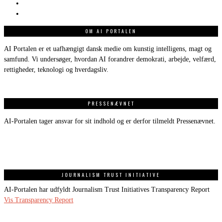
OM AI PORTALEN
AI Portalen er et uafhængigt dansk medie om kunstig intelligens, magt og
samfund. Vi undersøger, hvordan AI forandrer demokrati, arbejde, velfærd,
rettigheder, teknologi og hverdagsliv.
PRESSENÆVNET
AI-Portalen tager ansvar for sit indhold og er derfor tilmeldt Pressenævnet.
JOURNALISM TRUST INITIATIVE
AI-Portalen har udfyldt Journalism Trust Initiatives Transparency Report
Vis Transparency Report