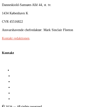
Danneskiold-Samsøes Allé 44, st. tv.
1434 København K
CVR 45516822
Ansvarshavende chefredaktør: Mark Sinclair Fleeton
Kontakt redaktionen
.
Kontakt
©
2026
— All rights reserved.