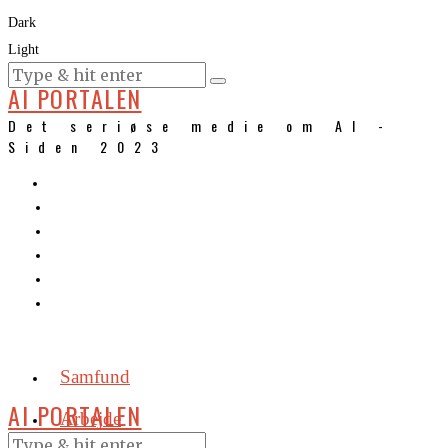
Dark
Light
KURSER
AI PORTALEN
Det seriøse medie om AI -
Siden 2023
Samfund
AI PORTALEN
Arbejde