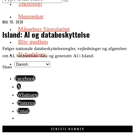
Teknologi
Mennesker
MAJ 18, 2026
Månedens Singularitet
Island: AI og databeskyttelse
Bliv medlem
Følger nationale databeskyttelsesregler, vejledninger og afgørelser
Nyhedsbrev
om AI, biometriske data og generativ AI i Island.
Share
Facebook
X
Whatsapp
Pinterest
Email
SENESTE NUMMER