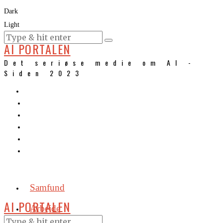
Dark
Light
KURSER
AI PORTALEN
Det seriøse medie om AI -
Siden 2023
Samfund
AI PORTALEN
Arbejde