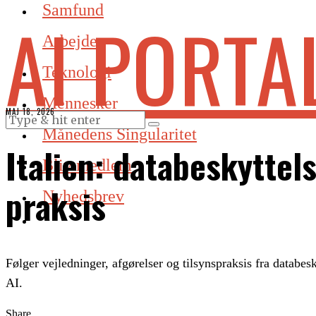
Samfund
AI PORTA
Arbejde
Teknologi
Mennesker
MAJ 18, 2026
Månedens Singularitet
Italien: databeskytt
Bliv medlem
praksis
Nyhedsbrev
Følger vejledninger, afgørelser og tilsynspraksis fra databe
AI.
Share