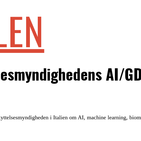
LEN
elsesmyndighedens AI/G
skyttelsesmyndigheden i Italien om AI, machine learning, biom