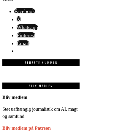
Facebook
X
Whatsapp
Pinterest
Email
SENESTE NUMMER
BLIV MEDLEM
Bliv medlem
Støt uafhængig journalistik om AI, magt
og samfund.
Bliv medlem på Patreon