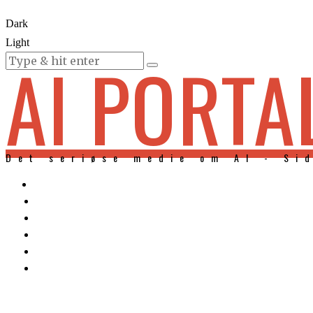
Dark
Light
AI PORTA
KURSER
Det seriøse medie om AI - Si