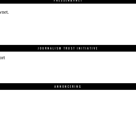
PRESSENÆVNET
vnet.
JOURNALISM TRUST INITIATIVE
ort
ANNONCERING
.