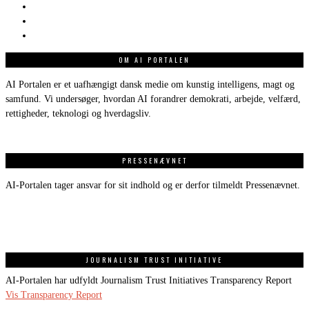
OM AI PORTALEN
AI Portalen er et uafhængigt dansk medie om kunstig intelligens, magt og
samfund. Vi undersøger, hvordan AI forandrer demokrati, arbejde, velfærd,
rettigheder, teknologi og hverdagsliv.
PRESSENÆVNET
AI-Portalen tager ansvar for sit indhold og er derfor tilmeldt Pressenævnet.
JOURNALISM TRUST INITIATIVE
AI-Portalen har udfyldt Journalism Trust Initiatives Transparency Report
Vis Transparency Report