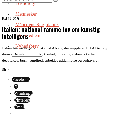
Teknologi
Mennesker
MAJ 18, 2026
Månedens Singularitet
Italien: national ramme-lov om kunstig
intelligens
Bliv medlem
Nyhedsbrev
Italien har vedtaget en national AI-lov, der supplerer EU AI Act og
dækker bl.a. menneskelig kontrol, privatliv, cybersikkerhed,
deepfakes, børn, sundhed, arbejde, uddannelse og ophavsret.
Share
Facebook
X
Whatsapp
Pinterest
Email