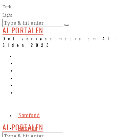
Dark
Light
KURSER
AI PORTALEN
Det seriøse medie om AI -
Siden 2023
Samfund
AI PORTALEN
Arbejde