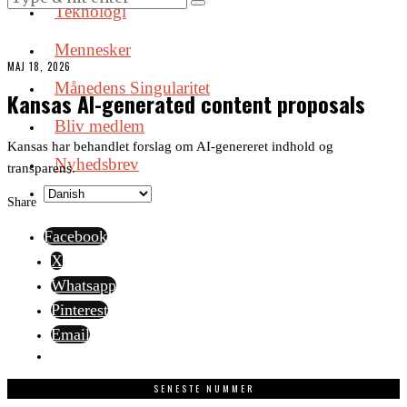
Teknologi
Mennesker
MAJ 18, 2026
Månedens Singularitet
Kansas AI-generated content proposals
Bliv medlem
Kansas har behandlet forslag om AI-genereret indhold og
Nyhedsbrev
transparens.
Share
Facebook
X
Whatsapp
Pinterest
Email
SENESTE NUMMER