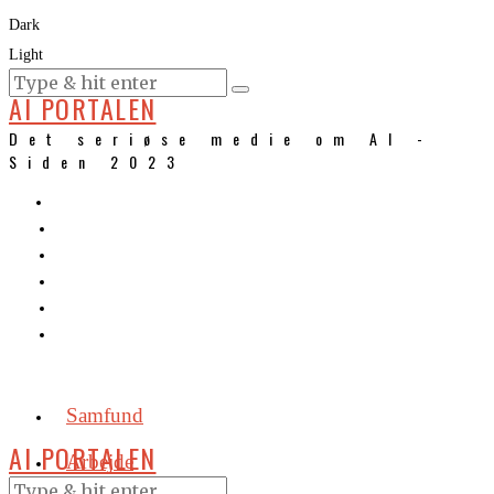
Dark
Light
KURSER
AI PORTALEN
Det seriøse medie om AI -
Siden 2023
Samfund
AI PORTALEN
Arbejde