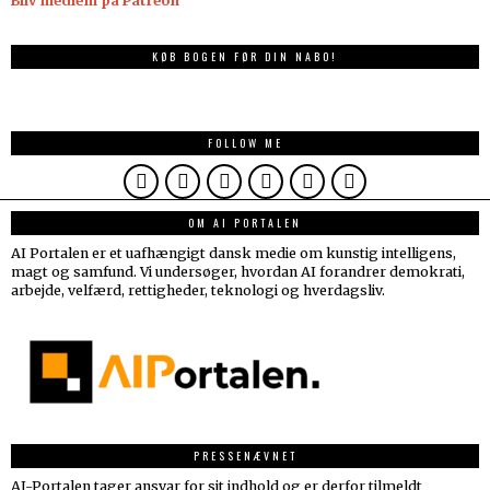
Bliv medlem på Patreon
KØB BOGEN FØR DIN NABO!
FOLLOW ME
OM AI PORTALEN
AI Portalen er et uafhængigt dansk medie om kunstig intelligens,
magt og samfund. Vi undersøger, hvordan AI forandrer demokrati,
arbejde, velfærd, rettigheder, teknologi og hverdagsliv.
PRESSENÆVNET
AI-Portalen tager ansvar for sit indhold og er derfor tilmeldt