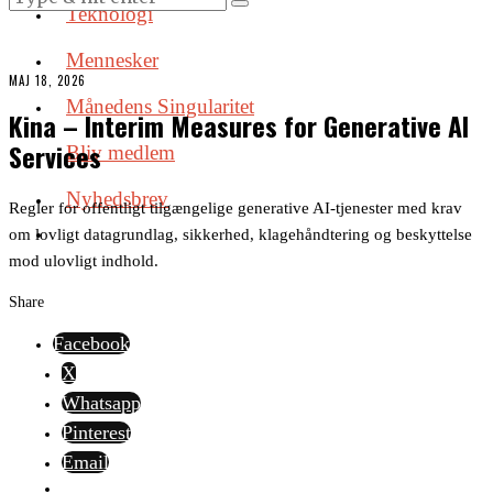
Teknologi
Mennesker
MAJ 18, 2026
Månedens Singularitet
Kina – Interim Measures for Generative AI
Services
Bliv medlem
Nyhedsbrev
Regler for offentligt tilgængelige generative AI-tjenester med krav
om lovligt datagrundlag, sikkerhed, klagehåndtering og beskyttelse
mod ulovligt indhold.
Share
Facebook
X
Whatsapp
Pinterest
Email