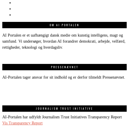
OM AI PORTALEN
AI Portalen er et uafhængigt dansk medie om kunstig intelligens, magt og
samfund. Vi undersøger, hvordan AI forandrer demokrati, arbejde, velfærd,
rettigheder, teknologi og hverdagsliv.
PRESSENÆVNET
AI-Portalen tager ansvar for sit indhold og er derfor tilmeldt Pressenævnet.
JOURNALISM TRUST INITIATIVE
AI-Portalen har udfyldt Journalism Trust Initiatives Transparency Report
Vis Transparency Report