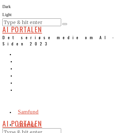
Dark
Light
KURSER
AI PORTALEN
Det seriøse medie om AI -
Siden 2023
Samfund
AI PORTALEN
Arbejde