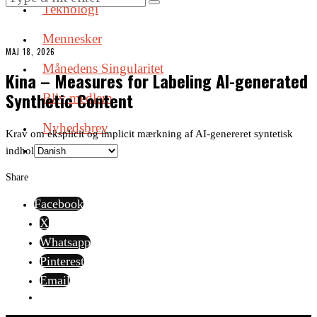
Teknologi
Mennesker
MAJ 18, 2026
Månedens Singularitet
Kina – Measures for Labeling AI-generated
Synthetic Content
Bliv medlem
Nyhedsbrev
Krav om eksplicit og implicit mærkning af AI-genereret syntetisk
indhold.
Share
Facebook
X
Whatsapp
Pinterest
Email