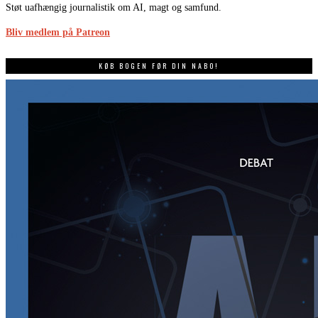
Støt uafhængig journalistik om AI, magt og samfund.
Bliv medlem på Patreon
KØB BOGEN FØR DIN NABO!