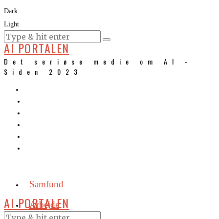
Dark
Light
KURSER
AI PORTALEN
Det seriøse medie om AI -
Siden 2023
Samfund
AI PORTALEN
Arbejde