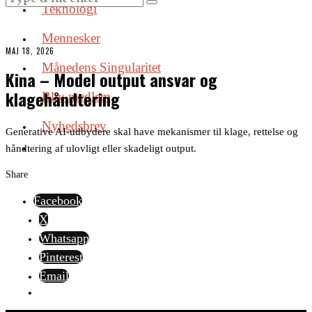
Teknologi
Mennesker
MAJ 18, 2026
Månedens Singularitet
Kina – Model output ansvar og
klagehåndtering
Bliv medlem
Nyhedsbrev
Generative AI-udbydere skal have mekanismer til klage, rettelse og
håndtering af ulovligt eller skadeligt output.
Share
Facebook
X
Whatsapp
Pinterest
Email