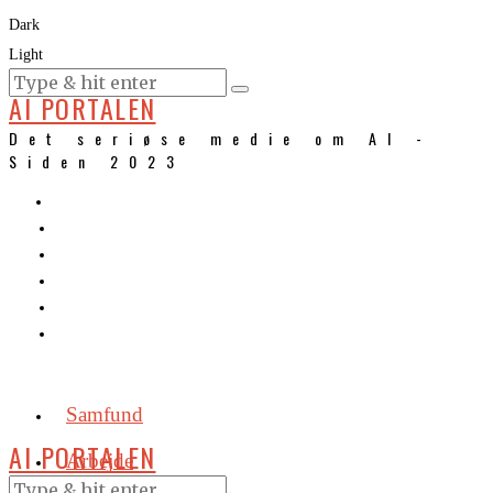
Dark
Light
KURSER
AI PORTALEN
Det seriøse medie om AI -
Siden 2023
Samfund
AI PORTALEN
Arbejde