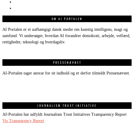
OM AI PORTALEN
AI Portalen er et uafhængigt dansk medie om kunstig intelligens, magt og
samfund. Vi undersøger, hvordan AI forandrer demokrati, arbejde, velfærd,
rettigheder, teknologi og hverdagsliv.
PRESSENÆVNET
AI-Portalen tager ansvar for sit indhold og er derfor tilmeldt Pressenævnet.
JOURNALISM TRUST INITIATIVE
AI-Portalen har udfyldt Journalism Trust Initiatives Transparency Report
Vis Transparency Report