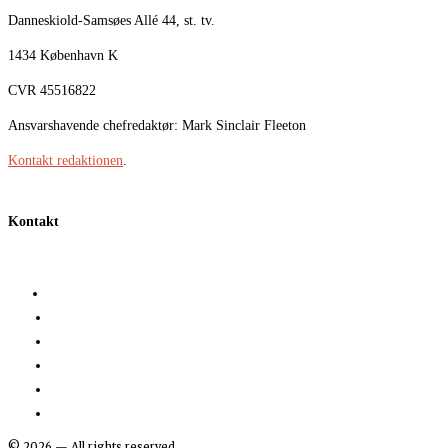
Danneskiold-Samsøes Allé 44, st. tv.
1434 København K
CVR 45516822
Ansvarshavende chefredaktør: Mark Sinclair Fleeton
Kontakt redaktionen
.
Kontakt
©
2026
— All rights reserved.