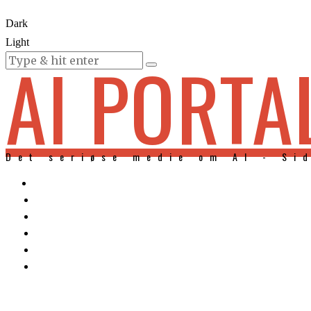
Dark
Light
AI PORTA
KURSER
Det seriøse medie om AI - Si