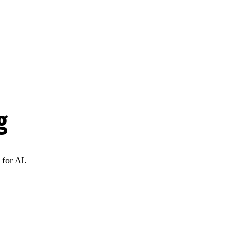
g
for AI.