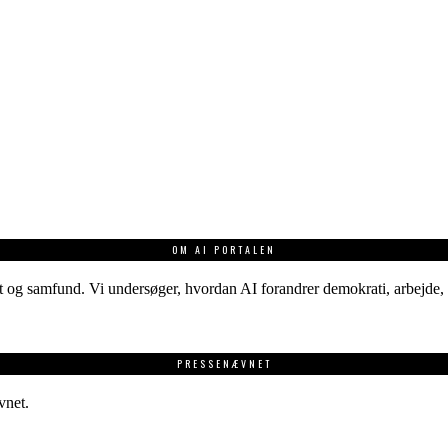
OM AI PORTALEN
 og samfund. Vi undersøger, hvordan AI forandrer demokrati, arbejde, v
PRESSENÆVNET
vnet.