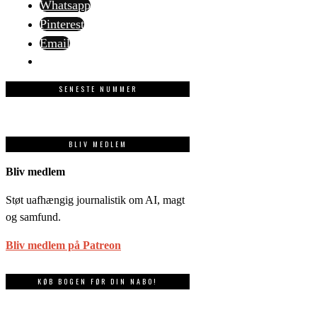
Whatsapp
Pinterest
Email
SENESTE NUMMER
BLIV MEDLEM
Bliv medlem
Støt uafhængig journalistik om AI, magt
og samfund.
Bliv medlem på Patreon
KØB BOGEN FØR DIN NABO!