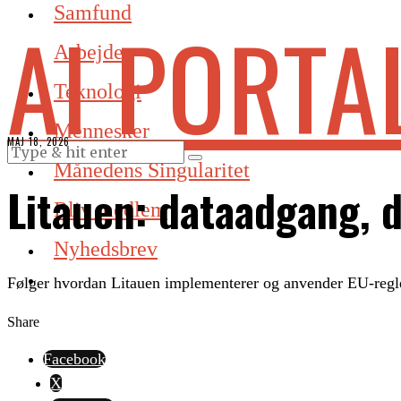
Samfund
AI PORTA
Arbejde
Teknologi
Mennesker
MAJ 18, 2026
Månedens Singularitet
Litauen: dataadgang, 
Bliv medlem
Nyhedsbrev
Følger hvordan Litauen implementerer og anvender EU-regl
Share
Facebook
X