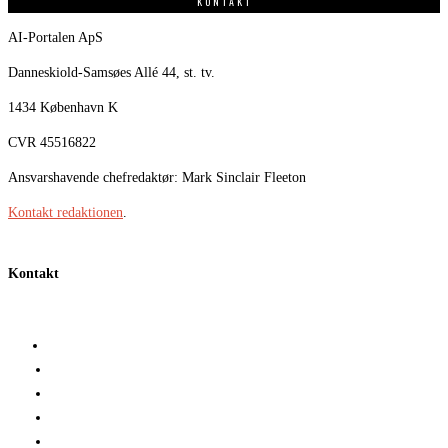
KONTAKT
AI-Portalen ApS
Danneskiold-Samsøes Allé 44, st. tv.
1434 København K
CVR 45516822
Ansvarshavende chefredaktør: Mark Sinclair Fleeton
Kontakt redaktionen
.
Kontakt