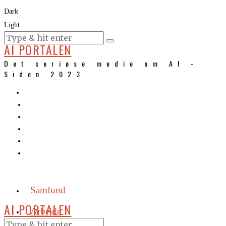
Dark
Light
KURSER
AI PORTALEN
Det seriøse medie om AI -
Siden 2023
Samfund
AI PORTALEN
Arbejde