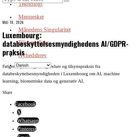
Teknologi
Mennesker
MAJ 18, 2026
Månedens Singularitet
Luxembourg:
databeskyttelsesmyndighedens AI/GDPR-
Bliv medlem
praksis
Nyhedsbrev
Følger vejledninger, afgørelser og tilsynspraksis fra
databeskyttelsesmyndigheden i Luxembourg om AI, machine
learning, biometriske data og generativ AI.
Share
Facebook
X
Whatsapp
Pinterest
Email