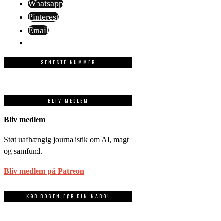
Whatsapp
Pinterest
Email
SENESTE NUMMER
BLIV MEDLEM
Bliv medlem
Støt uafhængig journalistik om AI, magt
og samfund.
Bliv medlem på Patreon
KØB BOGEN FØR DIN NABO!