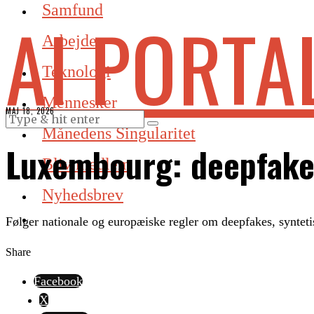
Samfund
AI PORTA
Arbejde
Teknologi
Mennesker
MAJ 18, 2026
Månedens Singularitet
Luxembourg: deepfakes
Bliv medlem
Nyhedsbrev
Følger nationale og europæiske regler om deepfakes, syntet
Share
Facebook
X