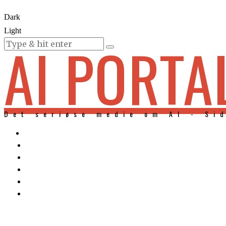
Dark
Light
AI PORTA
KURSER
Det seriøse medie om AI - Si