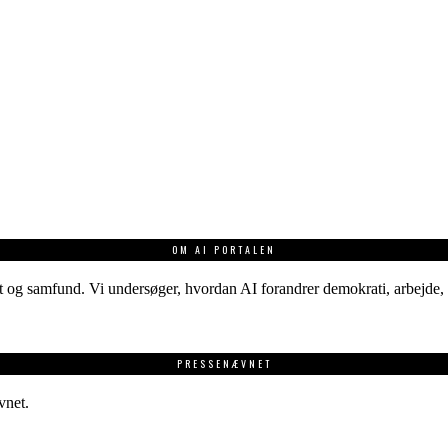
OM AI PORTALEN
 og samfund. Vi undersøger, hvordan AI forandrer demokrati, arbejde, v
PRESSENÆVNET
vnet.