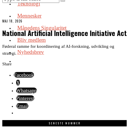
Teknologi
Mennesker
MAJ 18, 2026
Månedens Singularitet
National Artificial Intelligence Initiative Act
Bliv medlem
Føderal ramme for koordinering af AI-forskning, udvikling og
Nyhedsbrev
strategi.
Share
Facebook
X
Whatsapp
Pinterest
Email
SENESTE NUMMER