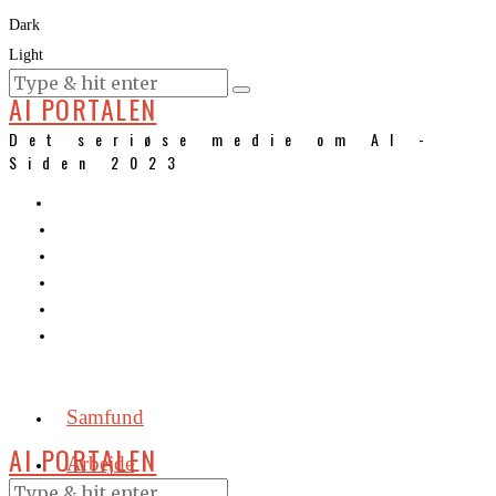
Dark
Light
KURSER
AI PORTALEN
Det seriøse medie om AI -
Siden 2023
Samfund
AI PORTALEN
Arbejde