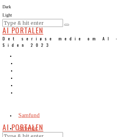
Dark
Light
KURSER
AI PORTALEN
Det seriøse medie om AI -
Siden 2023
Samfund
AI PORTALEN
Arbejde