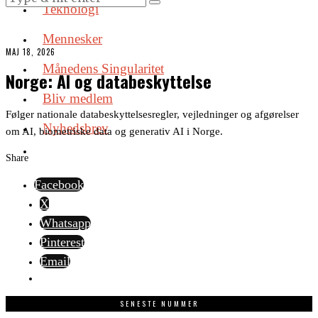
Teknologi
Mennesker
MAJ 18, 2026
Månedens Singularitet
Norge: AI og databeskyttelse
Bliv medlem
Følger nationale databeskyttelsesregler, vejledninger og afgørelser
Nyhedsbrev
om AI, biometriske data og generativ AI i Norge.
Share
Facebook
X
Whatsapp
Pinterest
Email
SENESTE NUMMER