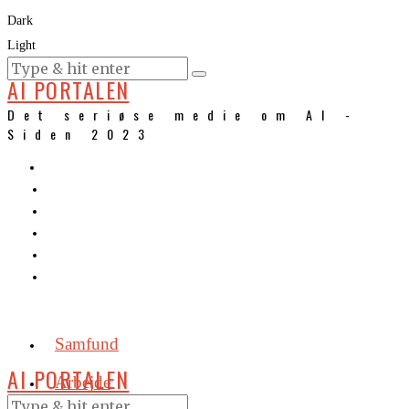
Dark
Light
KURSER
AI PORTALEN
Det seriøse medie om AI -
Siden 2023
Samfund
AI PORTALEN
Arbejde