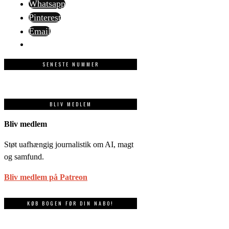
Whatsapp
Pinterest
Email
SENESTE NUMMER
BLIV MEDLEM
Bliv medlem
Støt uafhængig journalistik om AI, magt
og samfund.
Bliv medlem på Patreon
KØB BOGEN FØR DIN NABO!