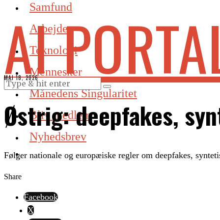
Samfund
AI PORTA
Arbejde
Teknologi
Mennesker
MAJ 18, 2026
Månedens Singularitet
Østrig: deepfakes, syn
Bliv medlem
Nyhedsbrev
Følger nationale og europæiske regler om deepfakes, synteti
Share
Facebook
X