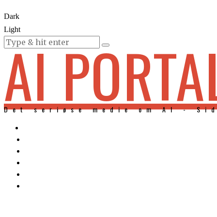
Dark
Light
AI PORTA
KURSER
Det seriøse medie om AI - Si