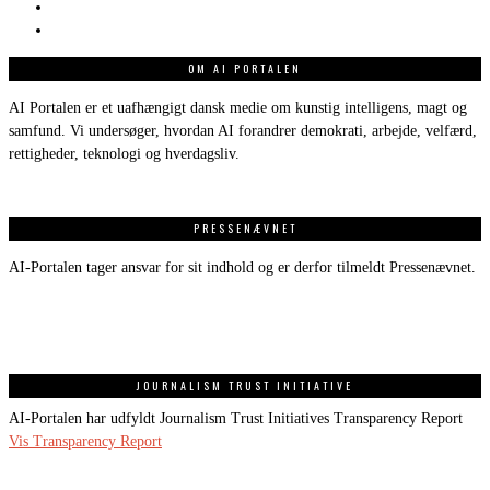
OM AI PORTALEN
AI Portalen er et uafhængigt dansk medie om kunstig intelligens, magt og
samfund. Vi undersøger, hvordan AI forandrer demokrati, arbejde, velfærd,
rettigheder, teknologi og hverdagsliv.
PRESSENÆVNET
AI-Portalen tager ansvar for sit indhold og er derfor tilmeldt Pressenævnet.
JOURNALISM TRUST INITIATIVE
AI-Portalen har udfyldt Journalism Trust Initiatives Transparency Report
Vis Transparency Report