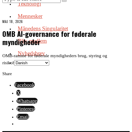
Teknologi
Mennesker
MAJ 18, 2026
Månedens Singularitet
OMB AI-governance for føderale
myndigheder
Bliv medlem
Nyhedsbrev
OMB-ramme for føderale myndigheders brug, styring og
risikohåndtering af AI.
Share
Facebook
X
Whatsapp
Pinterest
Email