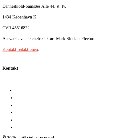
Danneskiold-Samsøes Allé 44, st. tv.
1434 København K
CVR 45516822
Ansvarshavende chefredaktør: Mark Sinclair Fleeton
Kontakt redaktionen
.
Kontakt
©
2026
— All rights reserved.