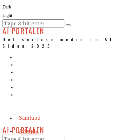
Dark
Light
KURSER
AI PORTALEN
Det seriøse medie om AI -
Siden 2023
Samfund
AI PORTALEN
Arbejde