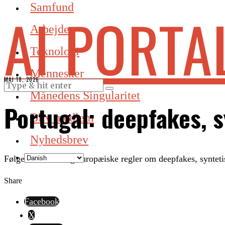
Samfund
AI PORTA
Arbejde
Teknologi
Mennesker
MAJ 18, 2026
Månedens Singularitet
Portugal: deepfakes, s
Bliv medlem
Nyhedsbrev
Følger nationale og europæiske regler om deepfakes, synteti
Share
Facebook
X