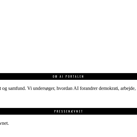
OM AI PORTALEN
 og samfund. Vi undersøger, hvordan AI forandrer demokrati, arbejde, v
PRESSENÆVNET
vnet.