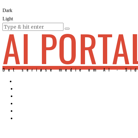
Dark
Light
AI PORTA
KURSER
Det seriøse medie om AI - Si