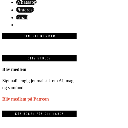
Whatsapp
Pinterest
Email
SENESTE NUMMER
BLIV MEDLEM
Bliv medlem
Støt uafhængig journalistik om AI, magt
og samfund.
Bliv medlem på Patreon
KØB BOGEN FØR DIN NABO!