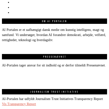
OM AI PORTALEN
AI Portalen er et uafhængigt dansk medie om kunstig intelligens, magt og
samfund. Vi undersøger, hvordan AI forandrer demokrati, arbejde, velfærd,
rettigheder, teknologi og hverdagsliv.
PRESSENÆVNET
AI-Portalen tager ansvar for sit indhold og er derfor tilmeldt Pressenævnet.
JOURNALISM TRUST INITIATIVE
AI-Portalen har udfyldt Journalism Trust Initiatives Transparency Report
Vis Transparency Report