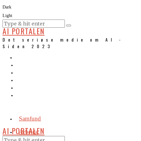
Dark
Light
KURSER
AI PORTALEN
Det seriøse medie om AI -
Siden 2023
Samfund
AI PORTALEN
Arbejde