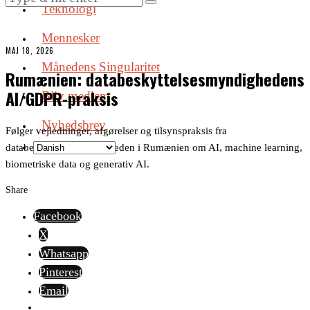
Teknologi
Mennesker
MAJ 18, 2026
Månedens Singularitet
Rumænien: databeskyttelsesmyndighedens
AI/GDPR-praksis
Bliv medlem
Nyhedsbrev
Følger vejledninger, afgørelser og tilsynspraksis fra
databeskyttelsesmyndigheden i Rumænien om AI, machine learning,
biometriske data og generativ AI.
Share
Facebook
X
Whatsapp
Pinterest
Email