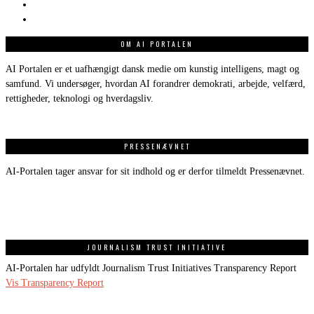
OM AI PORTALEN
AI Portalen er et uafhængigt dansk medie om kunstig intelligens, magt og
samfund. Vi undersøger, hvordan AI forandrer demokrati, arbejde, velfærd,
rettigheder, teknologi og hverdagsliv.
PRESSENÆVNET
AI-Portalen tager ansvar for sit indhold og er derfor tilmeldt Pressenævnet.
JOURNALISM TRUST INITIATIVE
AI-Portalen har udfyldt Journalism Trust Initiatives Transparency Report
Vis Transparency Report