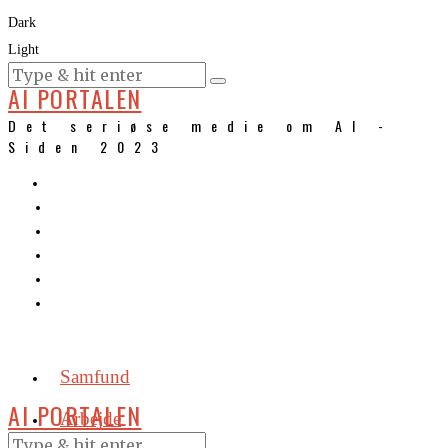
Dark
Light
KURSER
AI PORTALEN
Det seriøse medie om AI -
Siden 2023
Samfund
AI PORTALEN
Arbejde