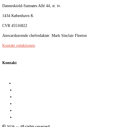
Danneskiold-Samsøes Allé 44, st. tv.
1434 København K
CVR 45516822
Ansvarshavende chefredaktør: Mark Sinclair Fleeton
Kontakt redaktionen
.
Kontakt
©
2026
— All rights reserved.