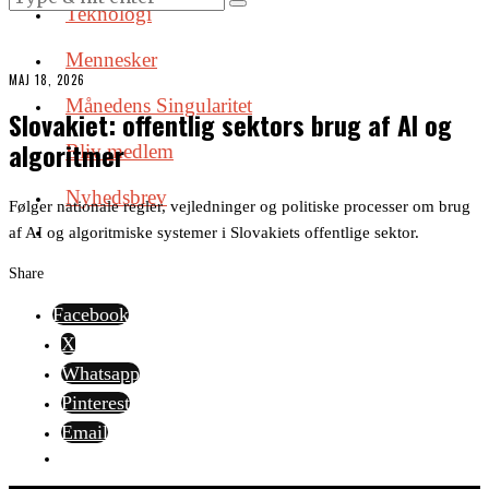
Teknologi
Mennesker
MAJ 18, 2026
Månedens Singularitet
Slovakiet: offentlig sektors brug af AI og
algoritmer
Bliv medlem
Nyhedsbrev
Følger nationale regler, vejledninger og politiske processer om brug
af AI og algoritmiske systemer i Slovakiets offentlige sektor.
Share
Facebook
X
Whatsapp
Pinterest
Email