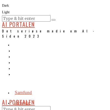
Dark
Light
KURSER
AI PORTALEN
Det seriøse medie om AI -
Siden 2023
Samfund
AI PORTALEN
Arbejde