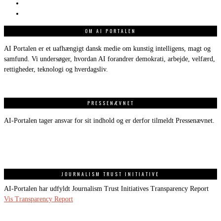
OM AI PORTALEN
AI Portalen er et uafhængigt dansk medie om kunstig intelligens, magt og
samfund. Vi undersøger, hvordan AI forandrer demokrati, arbejde, velfærd,
rettigheder, teknologi og hverdagsliv.
PRESSENÆVNET
AI-Portalen tager ansvar for sit indhold og er derfor tilmeldt Pressenævnet.
JOURNALISM TRUST INITIATIVE
AI-Portalen har udfyldt Journalism Trust Initiatives Transparency Report
Vis Transparency Report