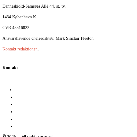
Danneskiold-Samsøes Allé 44, st. tv.
1434 København K
CVR 45516822
Ansvarshavende chefredaktør: Mark Sinclair Fleeton
Kontakt redaktionen
.
Kontakt
©
2026
— All rights reserved.