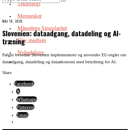
Teknologi
Mennesker
MAJ 18, 2026
Månedens Singularitet
Slovenien: dataadgang, datadeling og AI-
træning
Bliv medlem
Nyhedsbrev
Følger hvordan Slovenien implementerer og anvender EU-regler om
dataadgang, datadeling og dataøkonomi med betydning for AI.
Share
Facebook
X
Whatsapp
Pinterest
Email