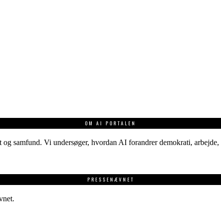
OM AI PORTALEN
 og samfund. Vi undersøger, hvordan AI forandrer demokrati, arbejde, v
PRESSENÆVNET
vnet.