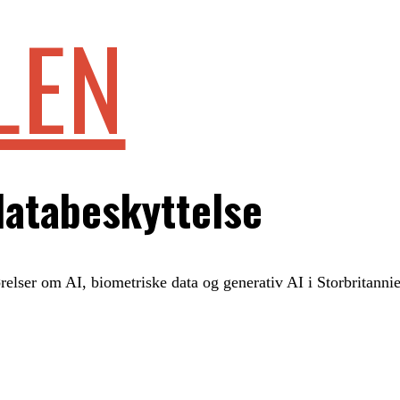
LEN
databeskyttelse
ørelser om AI, biometriske data og generativ AI i Storbritanni