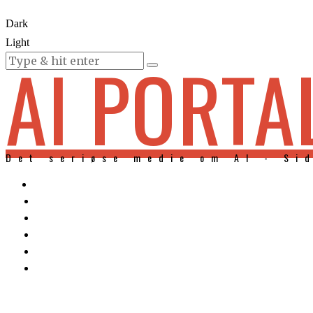
Dark
Light
AI PORTA
KURSER
Det seriøse medie om AI - Si