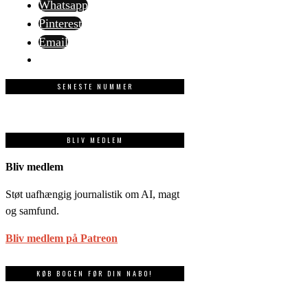
Whatsapp
Pinterest
Email
SENESTE NUMMER
BLIV MEDLEM
Bliv medlem
Støt uafhængig journalistik om AI, magt
og samfund.
Bliv medlem på Patreon
KØB BOGEN FØR DIN NABO!