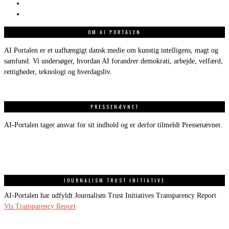
OM AI PORTALEN
AI Portalen er et uafhængigt dansk medie om kunstig intelligens, magt og
samfund. Vi undersøger, hvordan AI forandrer demokrati, arbejde, velfærd,
rettigheder, teknologi og hverdagsliv.
PRESSENÆVNET
AI-Portalen tager ansvar for sit indhold og er derfor tilmeldt Pressenævnet.
JOURNALISM TRUST INITIATIVE
AI-Portalen har udfyldt Journalism Trust Initiatives Transparency Report
Vis Transparency Report