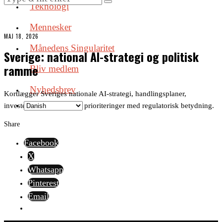
Teknologi
Mennesker
MAJ 18, 2026
Månedens Singularitet
Sverige: national AI-strategi og politisk
ramme
Bliv medlem
Nyhedsbrev
Kortlægger Sveriges nationale AI-strategi, handlingsplaner,
investeringer og politiske prioriteringer med regulatorisk betydning.
Share
Facebook
X
Whatsapp
Pinterest
Email