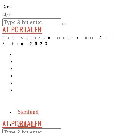
Dark
Light
KURSER
AI PORTALEN
Det seriøse medie om AI -
Siden 2023
Samfund
AI PORTALEN
Arbejde