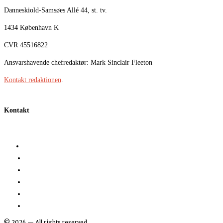
Danneskiold-Samsøes Allé 44, st. tv.
1434 København K
CVR 45516822
Ansvarshavende chefredaktør: Mark Sinclair Fleeton
Kontakt redaktionen
.
Kontakt
©
2026
— All rights reserved.