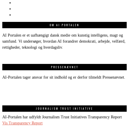
OM AI PORTALEN
AI Portalen er et uafhængigt dansk medie om kunstig intelligens, magt og
samfund. Vi undersøger, hvordan AI forandrer demokrati, arbejde, velfærd,
rettigheder, teknologi og hverdagsliv.
PRESSENÆVNET
AI-Portalen tager ansvar for sit indhold og er derfor tilmeldt Pressenævnet.
JOURNALISM TRUST INITIATIVE
AI-Portalen har udfyldt Journalism Trust Initiatives Transparency Report
Vis Transparency Report