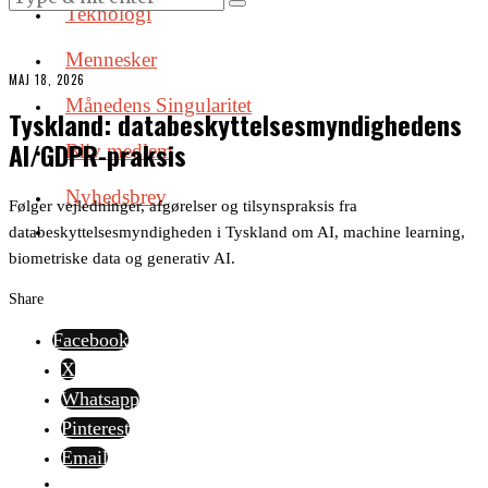
Teknologi
Mennesker
MAJ 18, 2026
Månedens Singularitet
Tyskland: databeskyttelsesmyndighedens
AI/GDPR-praksis
Bliv medlem
Nyhedsbrev
Følger vejledninger, afgørelser og tilsynspraksis fra
databeskyttelsesmyndigheden i Tyskland om AI, machine learning,
biometriske data og generativ AI.
Share
Facebook
X
Whatsapp
Pinterest
Email