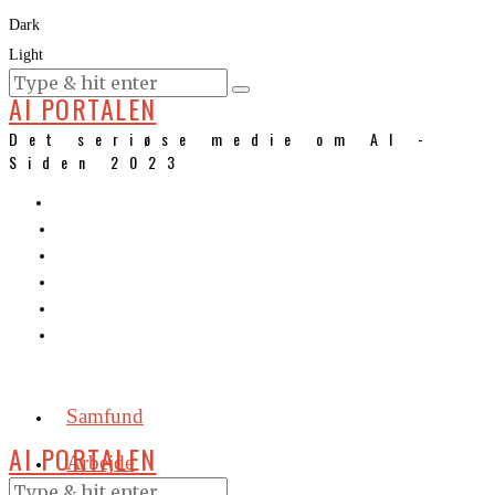
Dark
Light
KURSER
AI PORTALEN
Det seriøse medie om AI -
Siden 2023
Samfund
AI PORTALEN
Arbejde