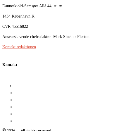
Danneskiold-Samsøes Allé 44, st. tv.
1434 København K
CVR 45516822
Ansvarshavende chefredaktør: Mark Sinclair Fleeton
Kontakt redaktionen
.
Kontakt
©
2026
— All rights reserved.