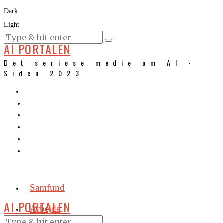
Dark
Light
KURSER
AI PORTALEN
Det seriøse medie om AI -
Siden 2023
Samfund
AI PORTALEN
Arbejde