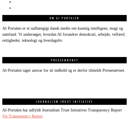
OM AI PORTALEN
AI Portalen er et uafhængigt dansk medie om kunstig intelligens, magt og
samfund. Vi undersøger, hvordan AI forandrer demokrati, arbejde, velfærd,
rettigheder, teknologi og hverdagsliv.
PRESSENÆVNET
AI-Portalen tager ansvar for sit indhold og er derfor tilmeldt Pressenævnet.
JOURNALISM TRUST INITIATIVE
AI-Portalen har udfyldt Journalism Trust Initiatives Transparency Report
Vis Transparency Report