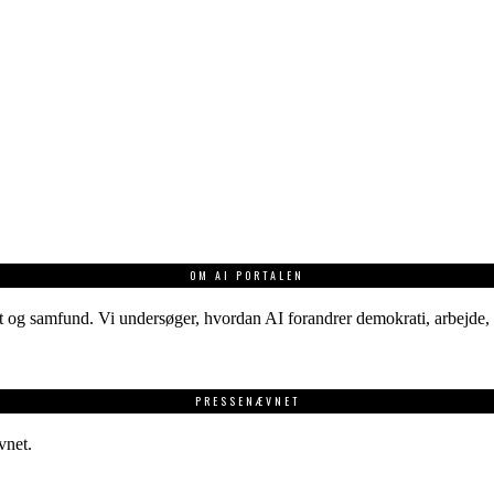
OM AI PORTALEN
 og samfund. Vi undersøger, hvordan AI forandrer demokrati, arbejde, v
PRESSENÆVNET
vnet.