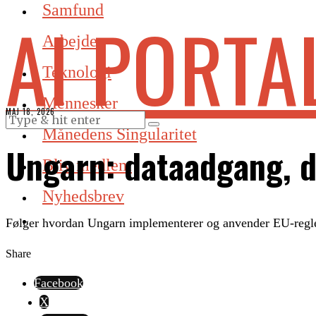
Samfund
AI PORTA
Arbejde
Teknologi
Mennesker
MAJ 18, 2026
Månedens Singularitet
Ungarn: dataadgang, d
Bliv medlem
Nyhedsbrev
Følger hvordan Ungarn implementerer og anvender EU-regle
Share
Facebook
X