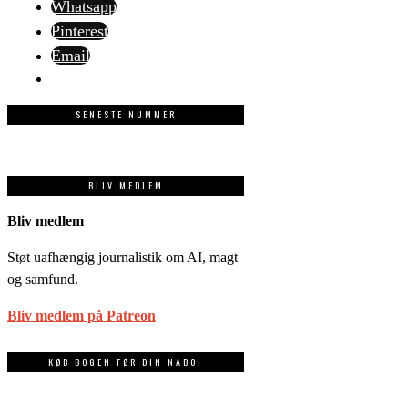
Whatsapp
Pinterest
Email
SENESTE NUMMER
BLIV MEDLEM
Bliv medlem
Støt uafhængig journalistik om AI, magt
og samfund.
Bliv medlem på Patreon
KØB BOGEN FØR DIN NABO!