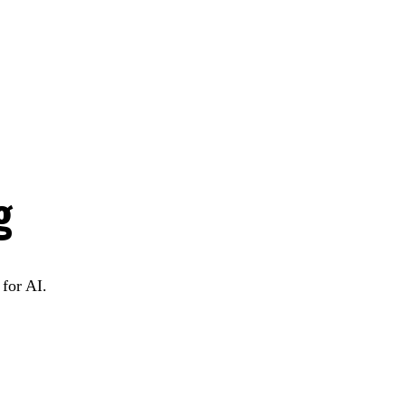
g
for AI.