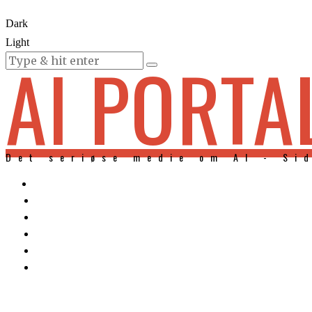
Dark
Light
AI PORTA
KURSER
Det seriøse medie om AI - Si