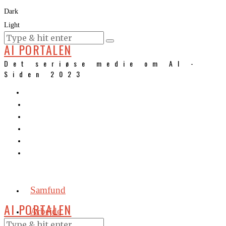
Dark
Light
KURSER
AI PORTALEN
Det seriøse medie om AI -
Siden 2023
Samfund
AI PORTALEN
Arbejde