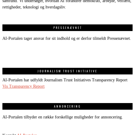
samfund. Vi undersøger, hvordan AI forandrer demokrati, arbejde, velfærd,
rettigheder, teknologi og hverdagsliv.
PRESSENÆVNET
AI-Portalen tager ansvar for sit indhold og er derfor tilmeldt Pressenævnet.
JOURNALISM TRUST INITIATIVE
AI-Portalen har udfyldt Journalism Trust Initiatives Transparency Report
Vis Transparency Report
ANNONCERING
AI-Portalen tilbyder en række forskellige muligheder for annoncering.