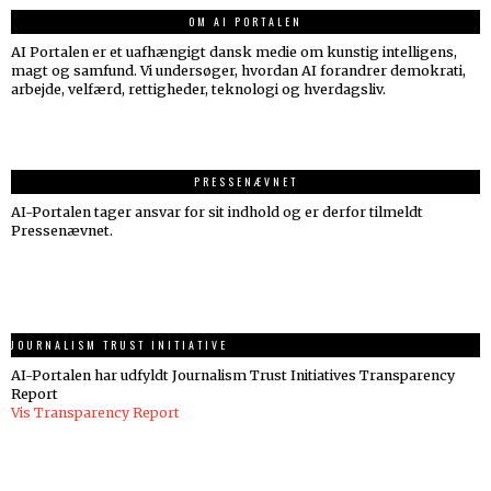
OM AI PORTALEN
AI Portalen er et uafhængigt dansk medie om kunstig intelligens,
magt og samfund. Vi undersøger, hvordan AI forandrer demokrati,
arbejde, velfærd, rettigheder, teknologi og hverdagsliv.
PRESSENÆVNET
AI-Portalen tager ansvar for sit indhold og er derfor tilmeldt
Pressenævnet.
JOURNALISM TRUST INITIATIVE
AI-Portalen har udfyldt Journalism Trust Initiatives Transparency
Report
Vis Transparency Report