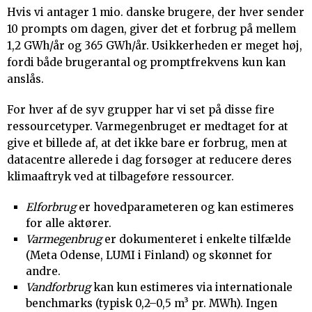
Hvis vi antager 1 mio. danske brugere, der hver sender
10 prompts om dagen, giver det et forbrug på mellem
1,2 GWh/år og 365 GWh/år. Usikkerheden er meget høj,
fordi både brugerantal og promptfrekvens kun kan
anslås.
For hver af de syv grupper har vi set på disse fire
ressourcetyper. Varmegenbruget er medtaget for at
give et billede af, at det ikke bare er forbrug, men at
datacentre allerede i dag forsøger at reducere deres
klimaaftryk ved at tilbageføre ressourcer.
Elforbrug
er hovedparameteren og kan estimeres
for alle aktører.
Varmegenbrug
er dokumenteret i enkelte tilfælde
(Meta Odense, LUMI i Finland) og skønnet for
andre.
Vandforbrug
kan kun estimeres via internationale
benchmarks (typisk 0,2–0,5 m³ pr. MWh). Ingen