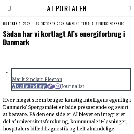
AI PORTALEN
OKTOBER 1, 2025
#2 OKTOBER 2025
·
SAMFUND
·
TEMA: AI'S ENERGIFORBRUG
Sådan har vi kortlagt AI’s energiforbrug i
Danmark
Mark Sinclair Fleeton
Vis alle indlæg
Journalist
Hvor meget strøm bruger kunstig intelligens egentlig i
Danmark? Spørgsmålet er både presserende og svært
at besvare. På den ene side er AI blevet en integreret
del af universitetsforskning, kommunale it-løsninger,
hospitalers billeddiagnostik og helt almindelige