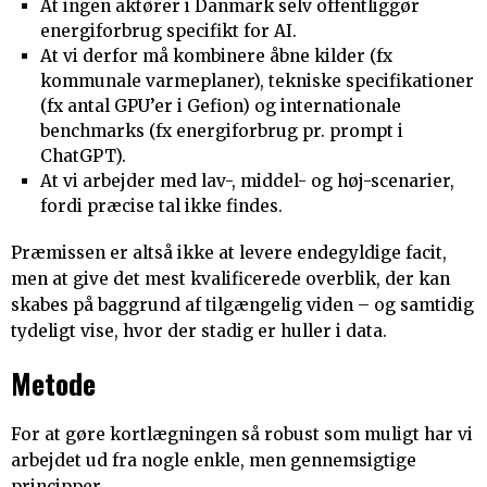
At ingen aktører i Danmark selv offentliggør
energiforbrug specifikt for AI.
At vi derfor må kombinere åbne kilder (fx
kommunale varmeplaner), tekniske specifikationer
(fx antal GPU’er i Gefion) og internationale
benchmarks (fx energiforbrug pr. prompt i
ChatGPT).
At vi arbejder med lav-, middel- og høj-scenarier,
fordi præcise tal ikke findes.
Præmissen er altså ikke at levere endegyldige facit,
men at give det mest kvalificerede overblik, der kan
skabes på baggrund af tilgængelig viden – og samtidig
tydeligt vise, hvor der stadig er huller i data.
Metode
For at gøre kortlægningen så robust som muligt har vi
arbejdet ud fra nogle enkle, men gennemsigtige
principper.