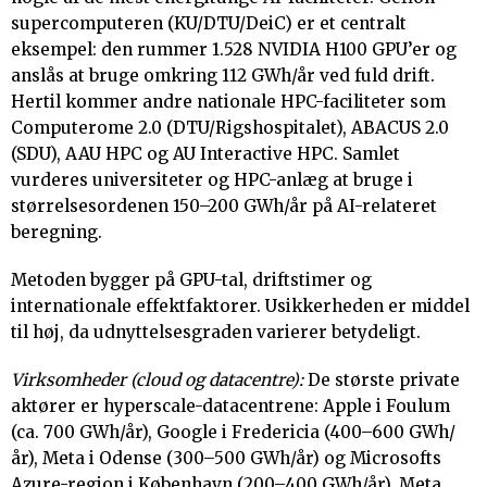
supercomputeren (KU/DTU/DeiC) er et centralt
eksempel: den rummer 1.528 NVIDIA H100 GPU’er og
anslås at bruge omkring 112 GWh/år ved fuld drift.
Hertil kommer andre nationale HPC-faciliteter som
Computerome 2.0 (DTU/Rigshospitalet), ABACUS 2.0
(SDU), AAU HPC og AU Interactive HPC. Samlet
vurderes universiteter og HPC-anlæg at bruge i
størrelsesordenen 150–200 GWh/år på AI-relateret
beregning.
Metoden bygger på GPU-tal, driftstimer og
internationale effektfaktorer. Usikkerheden er middel
til høj, da udnyttelsesgraden varierer betydeligt.
Virksomheder (cloud og datacentre):
De største private
aktører er hyperscale-datacentrene: Apple i Foulum
(ca. 700 GWh/år), Google i Fredericia (400–600 GWh/
år), Meta i Odense (300–500 GWh/år) og Microsofts
Azure-region i København (200–400 GWh/år). Meta