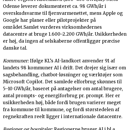
Odense leverer dokumenteret ca. 98 GWh/år i
overskudsvarme til fjernvarmenettet, mens Apple og
Google har planer eller pilotprojekter på
området.Samlet vurderes virksomhedernes
datacentre at bruge 1.600–2.200 GWh/år. Usikkerheden
er høj, da ingen af selskaberne offentliggør præcise
danske tal.
Kommuner:
Ifølge KL’s AI-landkort anvender 91 af
landets 98 kommuner AI i drift. Det drejer sig især om
sagsbehandling, chatbot-løsninger og værktøjer som
Microsoft Copilot. Det samlede elforbrug skønnes til
5–10 GWh/år, baseret på antagelser om antal brugere,
antal prompts- og energiforbrug pr. prompt.
Her er
usikkerheden høj, både fordi brugen varierer meget
fra kommune til kommune, og fordi størstedelen af
regnekraften reelt ligger i internationale datacentre.
Regioner og hospitaler:
Regionerne bruger AI i bl.a.