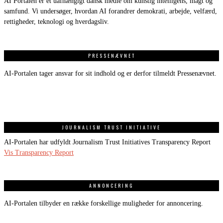
AI Portalen er et uafhængigt dansk medie om kunstig intelligens, magt og
samfund. Vi undersøger, hvordan AI forandrer demokrati, arbejde, velfærd,
rettigheder, teknologi og hverdagsliv.
PRESSENÆVNET
AI-Portalen tager ansvar for sit indhold og er derfor tilmeldt Pressenævnet.
JOURNALISM TRUST INITIATIVE
AI-Portalen har udfyldt Journalism Trust Initiatives Transparency Report
Vis Transparency Report
ANNONCERING
AI-Portalen tilbyder en række forskellige muligheder for annoncering.