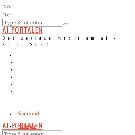
Dark
Light
KURSER
AI PORTALEN
Det seriøse medie om AI -
Siden 2023
Samfund
AI PORTALEN
Arbejde