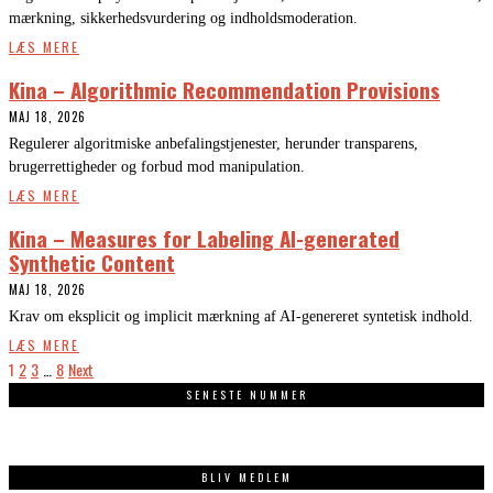
mærkning, sikkerhedsvurdering og indholdsmoderation.
LÆS MERE
Kina – Algorithmic Recommendation Provisions
MAJ 18, 2026
Regulerer algoritmiske anbefalingstjenester, herunder transparens,
brugerrettigheder og forbud mod manipulation.
LÆS MERE
Kina – Measures for Labeling AI-generated
Synthetic Content
MAJ 18, 2026
Krav om eksplicit og implicit mærkning af AI-genereret syntetisk indhold.
LÆS MERE
1
2
3
…
8
Next
SENESTE NUMMER
BLIV MEDLEM