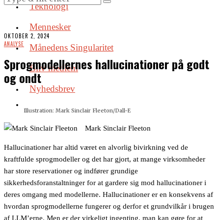
Teknologi
Mennesker
OKTOBER 2, 2024
ANALYSE
Månedens Singularitet
Sprogmodellernes hallucinationer på godt
Bliv medlem
og ondt
Nyhedsbrev
Illustration: Mark Sinclair Fleeton/Dall-E
Mark Sinclair Fleeton
Hallucinationer har altid været en alvorlig bivirkning ved de
kraftfulde sprogmodeller og det har gjort, at mange virksomheder
har store reservationer og indfører grundige
sikkerhedsforanstaltninger for at gardere sig mod hallucinationer i
deres omgang med modellerne. Hallucinationer er en konsekvens af
hvordan sprogmodellerne fungerer og derfor et grundvilkår i brugen
af LLM’erne. Men er der virkeligt ingenting, man kan gøre for at