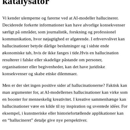
katalysator
Vi kender ulemperne og farerne ved at AI-modeller hallucinerer.
Deciderede forkerte informationer kan have alvorlige konsekvenser
særligt på områder, som journalistik, forskning og professionel
kommunikation, hvor nøjagtighed er afgørende. I erhvervslivet kan
hallucinationer betyde dårlige beslutninger og i sidste ende
økonomiske tab, hvis de ikke fanges i tide.Hvis en hallucination
resulterer i falske eller skadelige påstande om personer,
organisationer eller begivenheder, kan det have juridiske
konsekvenser og skabe etiske dilemmaer.
Men er der slet ingen positive sider af hallucinationerne? Faktisk kan
man argumenter for, at AI-modellernes hallucinationer kan virke som
en booster for menneskelig kreativitet. I kreative sammenhænge kan
hallucinationer være en kilde til ny inspiration og uventede idéer. For
eksempel, i kunstneriske eller historiefortællende applikationer kan
en “hallucineret” detalje give nye perspektiver.