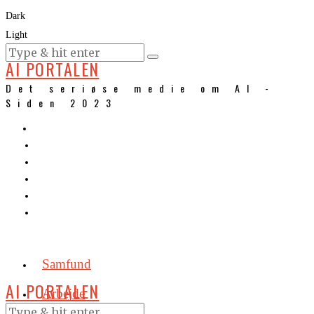
Dark
Light
KURSER
AI PORTALEN
Det seriøse medie om AI -
Siden 2023
Samfund
AI PORTALEN
Arbejde