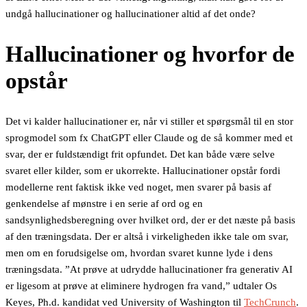
undgå hallucinationer og hallucinationer altid af det onde?
Hallucinationer og hvorfor de
opstår
Det vi kalder hallucinationer er, når vi stiller et spørgsmål til en stor
sprogmodel som fx ChatGPT eller Claude og de så kommer med et
svar, der er fuldstændigt frit opfundet. Det kan både være selve
svaret eller kilder, som er ukorrekte. Hallucinationer opstår fordi
modellerne rent faktisk ikke ved noget, men svarer på basis af
genkendelse af mønstre i en serie af ord og en
sandsynlighedsberegning over hvilket ord, der er det næste på basis
af den træningsdata. Der er altså i virkeligheden ikke tale om svar,
men om en forudsigelse om, hvordan svaret kunne lyde i dens
træningsdata. ”At prøve at udrydde hallucinationer fra generativ AI
er ligesom at prøve at eliminere hydrogen fra vand,” udtaler Os
Keyes, Ph.d. kandidat ved University of Washington til
TechCrunch
.