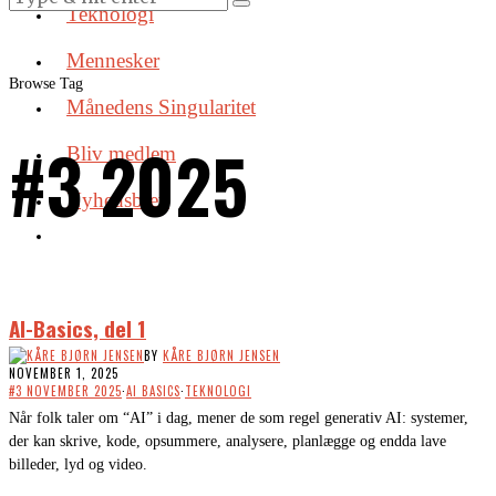
Teknologi
Mennesker
Browse Tag
Månedens Singularitet
#3 2025
Bliv medlem
Nyhedsbrev
AI-Basics, del 1
BY
KÅRE BJØRN JENSEN
NOVEMBER 1, 2025
#3 NOVEMBER 2025
·
AI BASICS
·
TEKNOLOGI
Når folk taler om “AI” i dag, mener de som regel generativ AI: systemer,
der kan skrive, kode, opsummere, analysere, planlægge og endda lave
billeder, lyd og video.