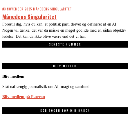
#3 NOVEMBER 2025
·
MÅNEDENS SINGULARITET
Månedens Singularitet
Forestil dig, hvis du kan, et politisk parti drevet og defineret af en AI.
Nogen vil tænke, det var da måske en meget god ide med en sådan objektiv
ledelse. Det kan da ikke blive værre end det vi har.
SENESTE NUMMER
BLIV MEDLEM
Bliv medlem
Støt uafhængig journalistik om AI, magt og samfund.
Bliv medlem på Patreon
KØB BOGEN FØR DIN NABO!