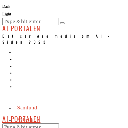
Dark
Light
KURSER
AI PORTALEN
Det seriøse medie om AI -
Siden 2023
Samfund
AI PORTALEN
Arbejde