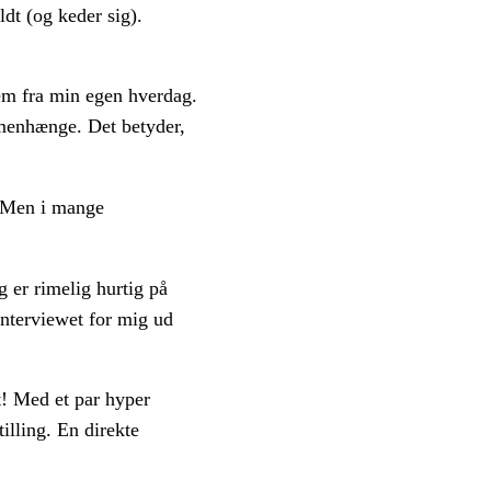
dt (og keder sig).
rem fra min egen hverdag.
mmenhænge. Det betyder,
t. Men i mange
 er rimelig hurtig på
 interviewet for mig ud
t! Med et par hyper
illing. En direkte