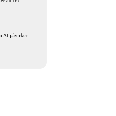
er alt fra
n AI påvirker