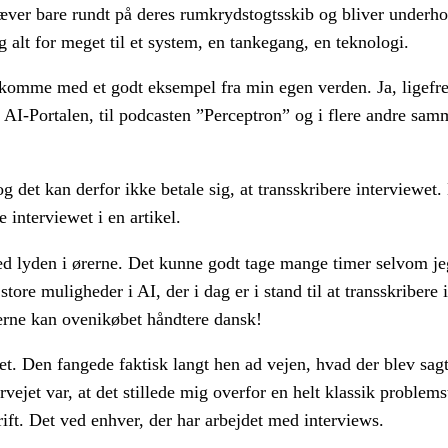
væver bare rundt på deres rumkrydstogtsskib og bliver underhol
g alt for meget til et system, en tankegang, en teknologi.
jeg komme med et godt eksempel fra min egen verden. Ja, ligef
 AI-Portalen, til podcasten ”Perceptron” og i flere andre sa
ie og det kan derfor ikke betale sig, at transskribere interviewe
interviewet i en artikel.
ed lyden i ørerne. Det kunne godt tage mange timer selvom jeg
 store muligheder i AI, der i dag er i stand til at transskribere
lerne kan ovenikøbet håndtere dansk!
ret. Den fangede faktisk langt hen ad vejen, hvad der blev sag
jet var, at det stillede mig overfor en helt klassik problemst
rift. Det ved enhver, der har arbejdet med interviews.