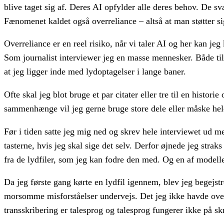
blive taget sig af. Deres AI opfylder alle deres behov. De s
Fænomenet kaldet også overreliance – altså at man støtter si
Overreliance er en reel risiko, når vi taler AI og her kan 
Som journalist interviewer jeg en masse mennesker. Både til
at jeg ligger inde med lydoptagelser i lange baner.
Ofte skal jeg blot bruge et par citater eller tre til en histor
sammenhænge vil jeg gerne bruge store dele eller måske hele 
Før i tiden satte jeg mig ned og skrev hele interviewet ud m
tasterne, hvis jeg skal sige det selv. Derfor øjnede jeg straks
fra de lydfiler, som jeg kan fodre den med. Og en af model
Da jeg første gang kørte en lydfil igennem, blev jeg begejst
morsomme misforståelser undervejs. Det jeg ikke havde overve
transskribering er talesprog og talesprog fungerer ikke på sk