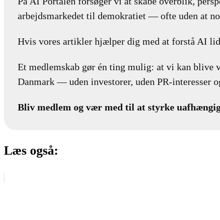
På AI Portalen forsøger vi at skabe overblik, perspe
arbejdsmarkedet til demokratiet — ofte uden at no
Hvis vores artikler hjælper dig med at forstå AI lid
Et medlemskab gør én ting mulig: at vi kan blive 
Danmark — uden investorer, uden PR-interesser og
Bliv medlem og vær med til at styrke uafhængig
Læs også: