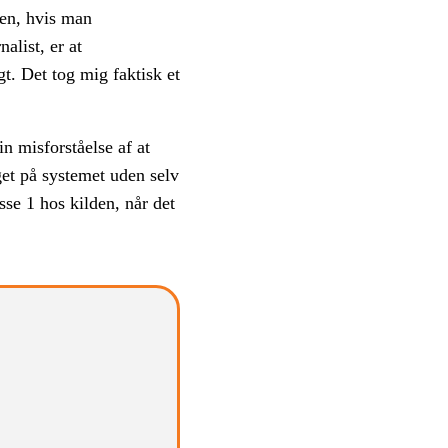
den, hvis man
alist, er at
t. Det tog mig faktisk et
n misforståelse af at
eget på systemet uden selv
asse 1 hos kilden, når det