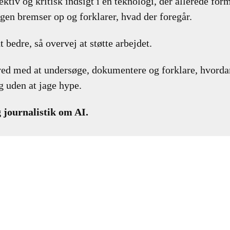
ktiv og kritisk indsigt i en teknologi, der allerede form
gen bremser op og forklarer, hvad der foregår.
t bedre, så overvej at støtte arbejdet.
ved med at undersøge, dokumentere og forklare, hvorda
 uden at jage hype.
 journalistik om AI.