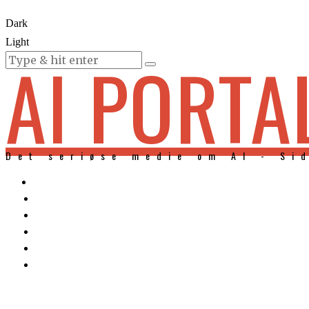
Dark
Light
AI PORTA
KURSER
Det seriøse medie om AI - Si