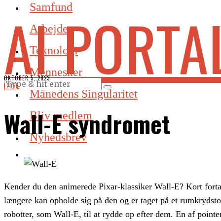
Samfund
AI PORTA
Arbejde
Teknologi
Mennesker
OKTOBER 5, 2023
LEDER
Månedens Singularitet
Wall-E syndromet
Bliv medlem
Nyhedsbrev
Kender du den animerede Pixar-klassiker Wall-E? Kort forta
længere kan opholde sig på den og er taget på et rumkrydstog
robotter, som Wall-E, til at rydde op efter dem. En af point