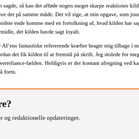
n sagde, så kan det afføde nogen meget skarpe reaktioner kil
have det på samme måde. Det vil sige, at min opgave, som journ
 sidste ende komme med en fortolkning af, hvad kilden har sag
midle, det kilden havde sagt loyalt.
 AI’ens fantastiske refererende kræfter bragte mig tilbage i mi
rdan det fik kilden til at fremstå på skrift. Jeg stolede for m
 i overreliance-fælden. Heldigvis er der kontant afregning ved k
 rå form.
re?
r og redaktionelle opdateringer.