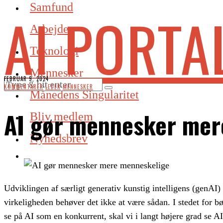
Samfund
AI PORTA
Arbejde
Teknologi
Mennesker
FEBRUAR 9, 2024
KOMMENTARER
·
LEDER
·
MENNESKER
Månedens Singularitet
AI gør mennesker mer
Bliv medlem
Nyhedsbrev
Udviklingen af særligt generativ kunstig intelligens (genAI)
virkeligheden behøver det ikke at være sådan. I stedet for b
se på AI som en konkurrent, skal vi i langt højere grad se AI