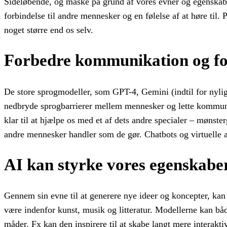
Sideløbende, og måske på grund af vores evner og egenskabe
forbindelse til andre mennesker og en følelse af at høre til.
noget større end os selv.
Forbedre kommunikation og fo
De store sprogmodeller, som GPT-4, Gemini (indtil for nyligt
nedbryde sprogbarrierer mellem mennesker og lette kommunik
klar til at hjælpe os med et af dets andre specialer – mønste
andre mennesker handler som de gør. Chatbots og virtuelle
AI kan styrke vores egenskabe
Gennem sin evne til at generere nye ideer og koncepter, kan
være indenfor kunst, musik og litteratur. Modellerne kan bå
måder. Fx kan den inspirere til at skabe langt mere interakt