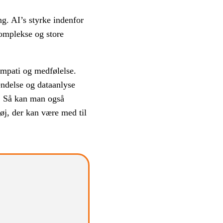
g. AI’s styrke indenfor
omplekse og store
empati og medfølelse.
ndelse og dataanlyse
n. Så kan man også
øj, der kan være med til