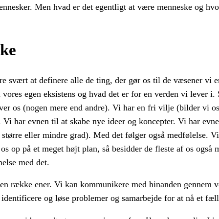
e mennesker. Men hvad er det egentligt at være menneske og hv
ske
svært at definere alle de ting, der gør os til de væsener vi e
m vores egen eksistens og hvad det er for en verden vi lever i.
ver os (nogen mere end andre). Vi har en fri vilje (bilder vi os
Vi har evnen til at skabe nye ideer og koncepter. Vi har evnen 
 større eller mindre grad). Med det følger også medfølelse. V
os op på et meget højt plan, så besidder de fleste af os også m
mmelse med det.
et en række ener. Vi kan kommunikere med hinanden gennem vo
at identificere og løse problemer og samarbejde for at nå et fæl