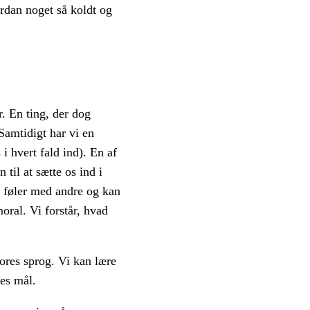
ordan noget så koldt og
r. En ting, der dog
 Samtidigt har vi en
 i hvert fald ind). En af
til at sætte os ind i
i føler med andre og kan
oral. Vi forstår, hvad
res sprog. Vi kan lære
les mål.