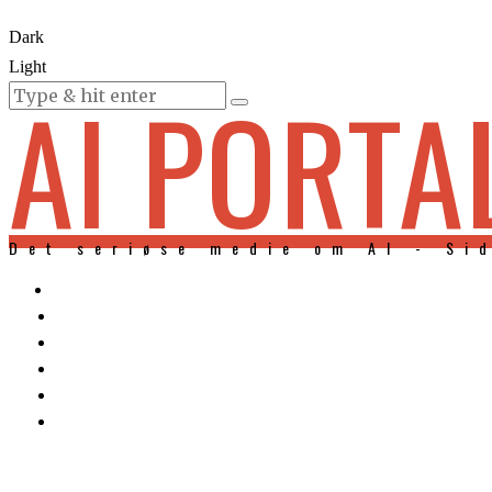
Dark
Light
AI PORTA
KURSER
Det seriøse medie om AI - Si