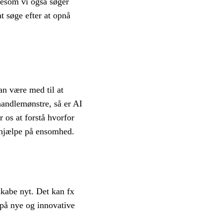
gesom vi også søger
t søge efter at opnå
an være med til at
andlemønstre, så er AI
 os at forstå hvorfor
å hjælpe på ensomhed.
skabe nyt. Det kan fx
 på nye og innovative