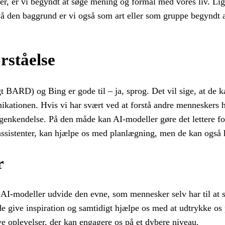
r, er vi begyndt at søge mening og formål med vores liv. Li
 På den baggrund er vi også som art eller som gruppe begyndt a
rståelse
 BARD) og Bing er gode til – ja, sprog. Det vil sige, at de k
ationen. Hvis vi har svært ved at forstå andre menneskers h
rgenkendelse. På den måde kan AI-modeller gøre det lettere for
 assistenter, kan hjælpe os med planlægning, men de kan ogs
r
 AI-modeller udvide den evne, som mennesker selv har til at 
de give inspiration og samtidigt hjælpe os med at udtrykke os
ive oplevelser, der kan engagere os på et dybere niveau.