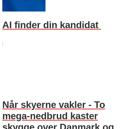
AI finder din kandidat
Når skyerne vakler - To
mega-nedbrud kaster
skygge over Danmark og