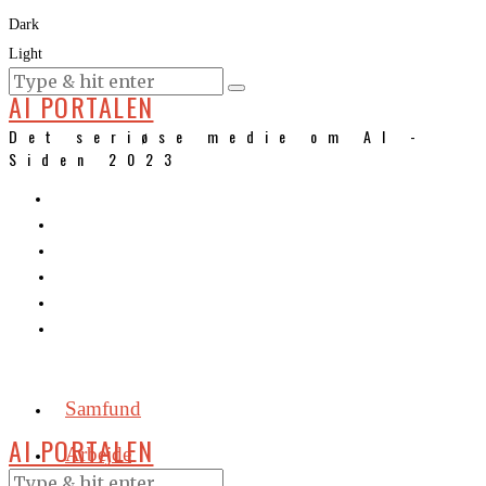
Dark
Light
KURSER
AI PORTALEN
Det seriøse medie om AI -
Siden 2023
Samfund
AI PORTALEN
Arbejde