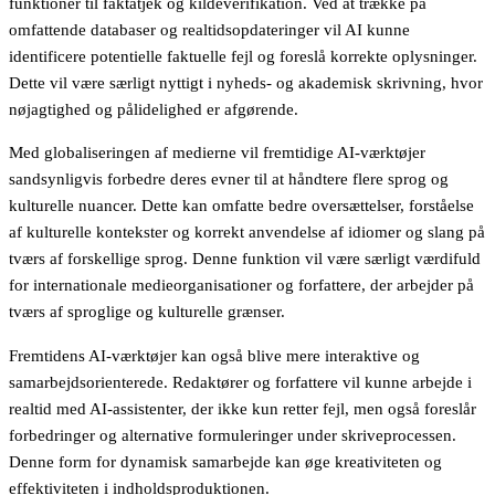
funktioner til faktatjek og kildeverifikation. Ved at trække på
omfattende databaser og realtidsopdateringer vil AI kunne
identificere potentielle faktuelle fejl og foreslå korrekte oplysninger.
Dette vil være særligt nyttigt i nyheds- og akademisk skrivning, hvor
nøjagtighed og pålidelighed er afgørende.
Med globaliseringen af medierne vil fremtidige AI-værktøjer
sandsynligvis forbedre deres evner til at håndtere flere sprog og
kulturelle nuancer. Dette kan omfatte bedre oversættelser, forståelse
af kulturelle kontekster og korrekt anvendelse af idiomer og slang på
tværs af forskellige sprog. Denne funktion vil være særligt værdifuld
for internationale medieorganisationer og forfattere, der arbejder på
tværs af sproglige og kulturelle grænser.
Fremtidens AI-værktøjer kan også blive mere interaktive og
samarbejdsorienterede. Redaktører og forfattere vil kunne arbejde i
realtid med AI-assistenter, der ikke kun retter fejl, men også foreslår
forbedringer og alternative formuleringer under skriveprocessen.
Denne form for dynamisk samarbejde kan øge kreativiteten og
effektiviteten i indholdsproduktionen.