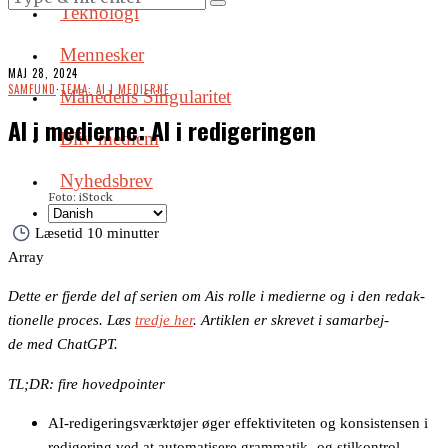
Teknologi
Mennesker
MAJ 28, 2024
SAMFUND
·
TEMA: AI I MEDIERNE
Månedens Singularitet
AI i medierne: AI i redigeringen
Bliv medlem
Nyhedsbrev
Foto: iStock
Læsetid
10 minutter
Array
Det­te er fjerde del af se­rien om Ais rol­le i me­di­er­ne og i den re­dak­
tio­nel­le pro­ces.
Læs
tredje her
. Ar­tik­len er skre­vet i sam­ar­bej­
de med Chat­G­PT.
TL;DR: fire hovedpointer
AI-redigeringsværktøjer øger effektiviteten og konsistensen i
redigering ved at automatisere grammatik- og stilkontrol.