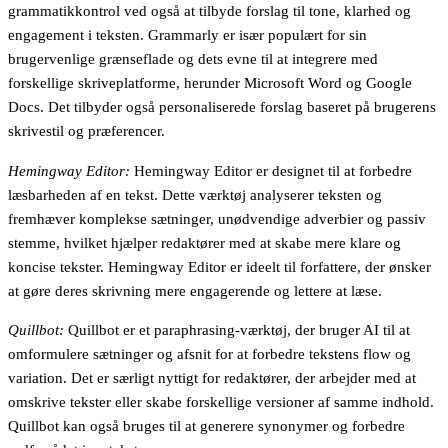
grammatikkontrol ved også at tilbyde forslag til tone, klarhed og
engagement i teksten. Grammarly er især populært for sin
brugervenlige grænseflade og dets evne til at integrere med
forskellige skriveplatforme, herunder Microsoft Word og Google
Docs. Det tilbyder også personaliserede forslag baseret på brugerens
skrivestil og præferencer.
Hemingway Editor:
Hemingway Editor er designet til at forbedre
læsbarheden af en tekst. Dette værktøj analyserer teksten og
fremhæver komplekse sætninger, unødvendige adverbier og passiv
stemme, hvilket hjælper redaktører med at skabe mere klare og
koncise tekster. Hemingway Editor er ideelt til forfattere, der ønsker
at gøre deres skrivning mere engagerende og lettere at læse.
Quillbot:
Quillbot er et paraphrasing-værktøj, der bruger AI til at
omformulere sætninger og afsnit for at forbedre tekstens flow og
variation. Det er særligt nyttigt for redaktører, der arbejder med at
omskrive tekster eller skabe forskellige versioner af samme indhold.
Quillbot kan også bruges til at generere synonymer og forbedre