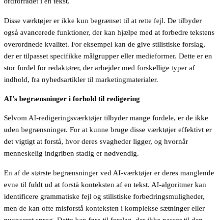
ordforrådet i en tekst.
Disse værktøjer er ikke kun begrænset til at rette fejl. De tilbyder
også avancerede funktioner, der kan hjælpe med at forbedre tekstens
overordnede kvalitet. For eksempel kan de give stilistiske forslag,
der er tilpasset specifikke målgrupper eller medieformer. Dette er en
stor fordel for redaktører, der arbejder med forskellige typer af
indhold, fra nyhedsartikler til marketingmaterialer.
AI’s begrænsninger i forhold til redigering
Selvom AI-redigeringsværktøjer tilbyder mange fordele, er de ikke
uden begrænsninger. For at kunne bruge disse værktøjer effektivt er
det vigtigt at forstå, hvor deres svagheder ligger, og hvornår
menneskelig indgriben stadig er nødvendig.
En af de største begrænsninger ved AI-værktøjer er deres manglende
evne til fuldt ud at forstå konteksten af en tekst. AI-algoritmer kan
identificere grammatiske fejl og stilistiske forbedringsmuligheder,
men de kan ofte misforstå konteksten i komplekse sætninger eller
nuanceret sprog. Dette kan føre til forslag, der ikke passer til den