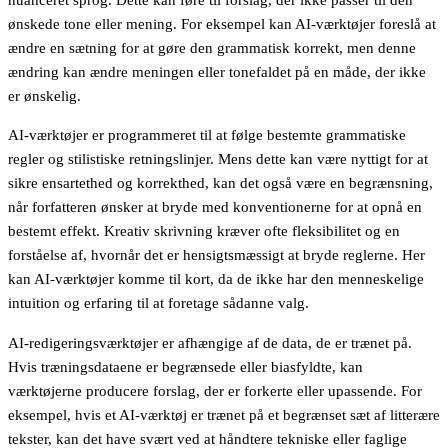
ønskede tone eller mening. For eksempel kan AI-værktøjer foreslå at
ændre en sætning for at gøre den grammatisk korrekt, men denne
ændring kan ændre meningen eller tonefaldet på en måde, der ikke
er ønskelig.
AI-værktøjer er programmeret til at følge bestemte grammatiske
regler og stilistiske retningslinjer. Mens dette kan være nyttigt for at
sikre ensartethed og korrekthed, kan det også være en begrænsning,
når forfatteren ønsker at bryde med konventionerne for at opnå en
bestemt effekt. Kreativ skrivning kræver ofte fleksibilitet og en
forståelse af, hvornår det er hensigtsmæssigt at bryde reglerne. Her
kan AI-værktøjer komme til kort, da de ikke har den menneskelige
intuition og erfaring til at foretage sådanne valg.
AI-redigeringsværktøjer er afhængige af de data, de er trænet på.
Hvis træningsdataene er begrænsede eller biasfyldte, kan
værktøjerne producere forslag, der er forkerte eller upassende. For
eksempel, hvis et AI-værktøj er trænet på et begrænset sæt af litterære
tekster, kan det have svært ved at håndtere tekniske eller faglige