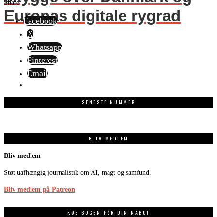
Share
Europas digitale rygrad
Facebook
X
Whatsapp
Pinterest
Email
SENESTE NUMMER
BLIV MEDLEM
Bliv medlem
Støt uafhængig journalistik om AI, magt og samfund.
Bliv medlem på Patreon
KØB BOGEN FØR DIN NABO!