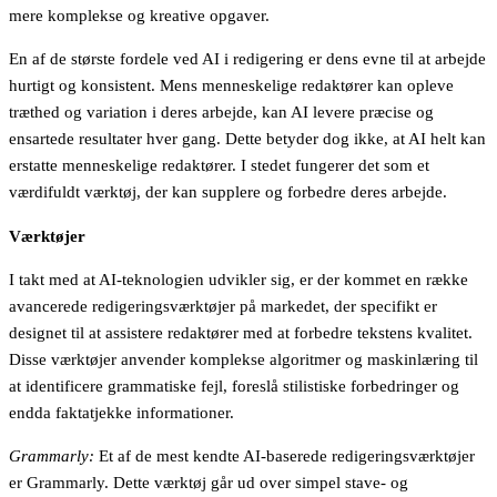
mere komplekse og kreative opgaver.
En af de største fordele ved AI i redigering er dens evne til at arbejde
hurtigt og konsistent. Mens menneskelige redaktører kan opleve
træthed og variation i deres arbejde, kan AI levere præcise og
ensartede resultater hver gang. Dette betyder dog ikke, at AI helt kan
erstatte menneskelige redaktører. I stedet fungerer det som et
værdifuldt værktøj, der kan supplere og forbedre deres arbejde.
Værktøjer
I takt med at AI-teknologien udvikler sig, er der kommet en række
avancerede redigeringsværktøjer på markedet, der specifikt er
designet til at assistere redaktører med at forbedre tekstens kvalitet.
Disse værktøjer anvender komplekse algoritmer og maskinlæring til
at identificere grammatiske fejl, foreslå stilistiske forbedringer og
endda faktatjekke informationer.
Grammarly:
Et af de mest kendte AI-baserede redigeringsværktøjer
er Grammarly. Dette værktøj går ud over simpel stave- og