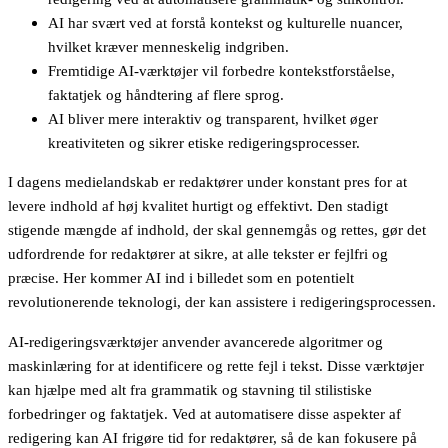
AI har svært ved at forstå kontekst og kulturelle nuancer,
hvilket kræver menneskelig indgriben.
Fremtidige AI-værktøjer vil forbedre kontekstforståelse,
faktatjek og håndtering af flere sprog.
AI bliver mere interaktiv og transparent, hvilket øger
kreativiteten og sikrer etiske redigeringsprocesser.
I dagens medielandskab er redaktører under konstant pres for at
levere indhold af høj kvalitet hurtigt og effektivt. Den stadigt
stigende mængde af indhold, der skal gennemgås og rettes, gør det
udfordrende for redaktører at sikre, at alle tekster er fejlfri og
præcise. Her kommer AI ind i billedet som en potentielt
revolutionerende teknologi, der kan assistere i redigeringsprocessen.
AI-redigeringsværktøjer anvender avancerede algoritmer og
maskinlæring for at identificere og rette fejl i tekst. Disse værktøjer
kan hjælpe med alt fra grammatik og stavning til stilistiske
forbedringer og faktatjek. Ved at automatisere disse aspekter af
redigering kan AI frigøre tid for redaktører, så de kan fokusere på