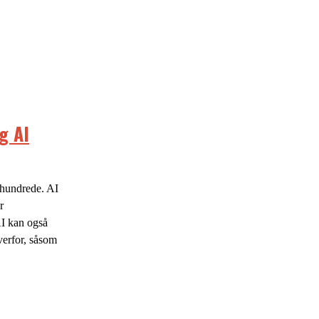
g AI
århundrede. AI
r
AI kan også
verfor, såsom