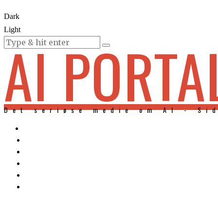
Dark
Light
AI PORTA
KURSER
Det seriøse medie om AI - Si