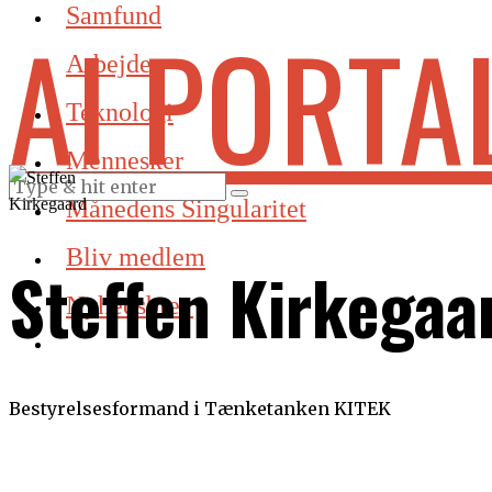
Samfund
AI PORTA
Arbejde
Teknologi
Mennesker
Månedens Singularitet
Bliv medlem
Steffen Kirkegaa
Nyhedsbrev
Bestyrelsesformand i Tænketanken KITEK