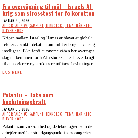
Fra overvågning til mål – Israels AI-
krig som stresstest for folkeretten
JANUAR 31, 2026
AI PORTALEN #6
·
SAMFUND
·
TEKNOLOGI
·
TEMA: NÅR KRIG
BLIVER KODE
Krigen mellem Israel og Hamas er blevet et globalt
referencepunkt i debatten om militær brug af kunstig
intelligens. Ikke fordi autonome våben har overtaget
slagmarken, men fordi AI i stor skala er blevet brugt
til at accelerere og strukturere militære beslutninger
LÆS MERE
Palantir – Data som
beslutningskraft
JANUAR 31, 2026
AI PORTALEN #6
·
SAMFUND
·
TEKNOLOGI
·
TEMA: NÅR KRIG
BLIVER KODE
Palantir som virksomhed og de teknologier, som de
arbejder med har sit udgangspunkt i terrorangrebet