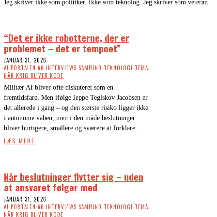
Jeg skriver ikke som politiker. Ikke som teknolog. Jeg skriver som veteran
“Det er ikke robotterne, der er
problemet – det er tempoet”
JANUAR 31, 2026
AI PORTALEN #6
·
INTERVIEWS
·
SAMFUND
·
TEKNOLOGI
·
TEMA:
NÅR KRIG BLIVER KODE
Militær AI bliver ofte diskuteret som en
fremtidsfare. Men ifølge Jeppe Teglskov Jacobsen er
det allerede i gang – og den største risiko ligger ikke
i autonome våben, men i den måde beslutninger
bliver hurtigere, smallere og sværere at forklare.
LÆS MERE
Når beslutninger flytter sig – uden
at ansvaret følger med
JANUAR 31, 2026
AI PORTALEN #6
·
INTERVIEWS
·
SAMFUND
·
TEKNOLOGI
·
TEMA:
NÅR KRIG BLIVER KODE