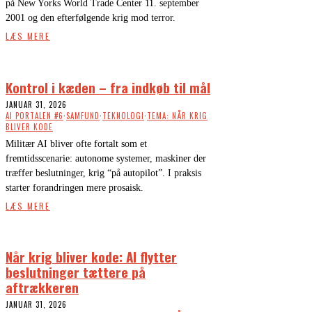
på New Yorks World Trade Center 11. september
2001 og den efterfølgende krig mod terror.
LÆS MERE
Kontrol i kæden – fra indkøb til mål
JANUAR 31, 2026
AI PORTALEN #6
·
SAMFUND
·
TEKNOLOGI
·
TEMA: NÅR KRIG
BLIVER KODE
Militær AI bliver ofte fortalt som et
fremtidsscenarie: autonome systemer, maskiner der
træffer beslutninger, krig “på autopilot”. I praksis
starter forandringen mere prosaisk.
LÆS MERE
Når krig bliver kode: AI flytter
beslutninger tættere på
aftrækkeren
JANUAR 31, 2026