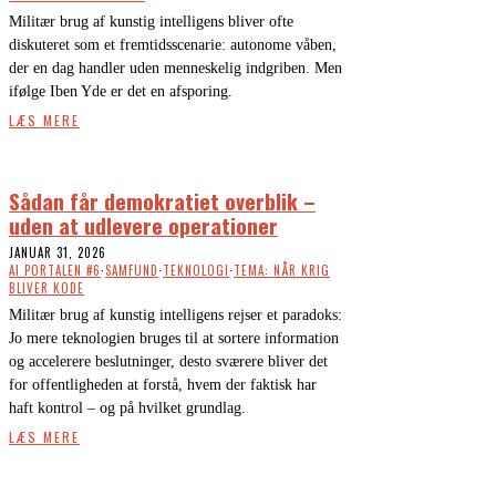
Militær brug af kunstig intelligens bliver ofte
diskuteret som et fremtidsscenarie: autonome våben,
der en dag handler uden menneskelig indgriben. Men
ifølge Iben Yde er det en afsporing.
LÆS MERE
Sådan får demokratiet overblik –
uden at udlevere operationer
JANUAR 31, 2026
AI PORTALEN #6
·
SAMFUND
·
TEKNOLOGI
·
TEMA: NÅR KRIG
BLIVER KODE
Militær brug af kunstig intelligens rejser et paradoks:
Jo mere teknologien bruges til at sortere information
og accelerere beslutninger, desto sværere bliver det
for offentligheden at forstå, hvem der faktisk har
haft kontrol – og på hvilket grundlag.
LÆS MERE