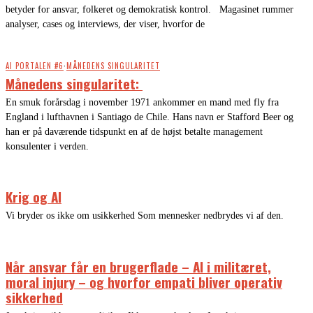
betyder for ansvar, folkeret og demokratisk kontrol. Magasinet rummer
analyser, cases og interviews, der viser, hvorfor de
AI PORTALEN #6
·
MÅNEDENS SINGULARITET
Månedens singularitet:
En smuk forårsdag i november 1971 ankommer en mand med fly fra
England i lufthavnen i Santiago de Chile. Hans navn er Stafford Beer og
han er på daværende tidspunkt en af de højst betalte management
konsulenter i verden.
Krig og AI
Vi bryder os ikke om usikkerhed Som mennesker nedbrydes vi af den.
Når ansvar får en brugerflade – AI i militæret,
moral injury – og hvorfor empati bliver operativ
sikkerhed