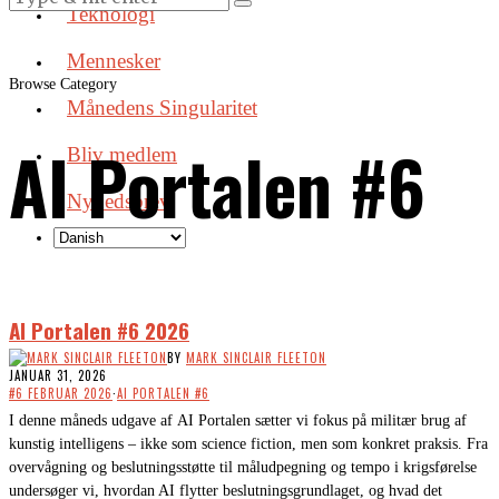
Teknologi
Mennesker
Browse Category
Månedens Singularitet
AI Portalen #6
Bliv medlem
Nyhedsbrev
AI Portalen #6 2026
BY
MARK SINCLAIR FLEETON
JANUAR 31, 2026
#6 FEBRUAR 2026
·
AI PORTALEN #6
I denne måneds udgave af AI Portalen sætter vi fokus på militær brug af
kunstig intelligens – ikke som science fiction, men som konkret praksis. Fra
overvågning og beslutningsstøtte til måludpegning og tempo i krigsførelse
undersøger vi, hvordan AI flytter beslutningsgrundlaget, og hvad det