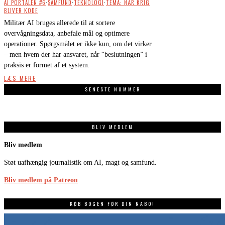
AI PORTALEN #6
·
SAMFUND
·
TEKNOLOGI
·
TEMA: NÅR KRIG
BLIVER KODE
Militær AI bruges allerede til at sortere
overvågningsdata, anbefale mål og optimere
operationer. Spørgsmålet er ikke kun, om det virker
– men hvem der har ansvaret, når “beslutningen” i
praksis er formet af et system.
LÆS MERE
SENESTE NUMMER
BLIV MEDLEM
Bliv medlem
Støt uafhængig journalistik om AI, magt og samfund.
Bliv medlem på Patreon
KØB BOGEN FØR DIN NABO!