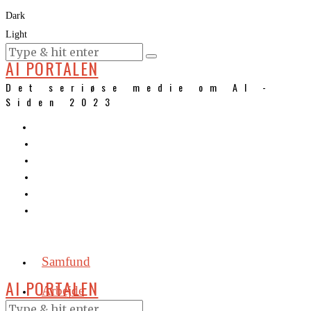
Dark
Light
KURSER
AI PORTALEN
Det seriøse medie om AI -
Siden 2023
Samfund
AI PORTALEN
Arbejde