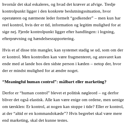
hvornår det skal eskaleres, og hvad det kræver at afvige. Tredje
kontrolpunkt ligger i den konkrete beslutningssituation, hvor
operatøren og nærmeste leder formelt “godkender” – men kun har
reel kontrol, hvis der er tid, information og legitim mulighed for at
sige nej. Fjerde kontrolpunkt ligger efter handlingen: i logning,
efterprøvning og hændelsesrapportering.
Hvis et af disse trin mangler, kan systemet stadig se ud, som om der
er kontrol. Men kontrollen kan være fragmenteret, og ansvaret kan
ende med at lande hos den sidste person i kæden – netop der, hvor
der er mindst mulighed for at ændre noget.
“Meaningful human control”: målbart eller marketing?
Derfor er “human control” blevet et politisk nøgleord – og derfor
bliver det også elastisk. Alle kan være enige om ordene, men uenige
om tærsklen: Er kontrol, at nogen kan stoppe i tide? Eller er kontrol,
at der “altid er en kommandokæde”? Hvis begrebet skal være mere
end marketing, skal det kunne testes.