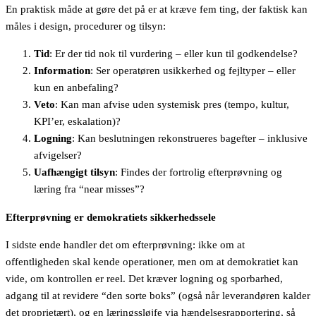
En praktisk måde at gøre det på er at kræve fem ting, der faktisk kan
måles i design, procedurer og tilsyn:
Tid
: Er der tid nok til vurdering – eller kun til godkendelse?
Information
: Ser operatøren usikkerhed og fejltyper – eller
kun en anbefaling?
Veto
: Kan man afvise uden systemisk pres (tempo, kultur,
KPI’er, eskalation)?
Logning
: Kan beslutningen rekonstrueres bagefter – inklusive
afvigelser?
Uafhængigt tilsyn
: Findes der fortrolig efterprøvning og
læring fra “near misses”?
Efterprøvning er demokratiets sikkerhedssele
I sidste ende handler det om efterprøvning: ikke om at
offentligheden skal kende operationer, men om at demokratiet kan
vide, om kontrollen er reel. Det kræver logning og sporbarhed,
adgang til at revidere “den sorte boks” (også når leverandøren kalder
det proprietært), og en læringssløjfe via hændelsesrapportering, så