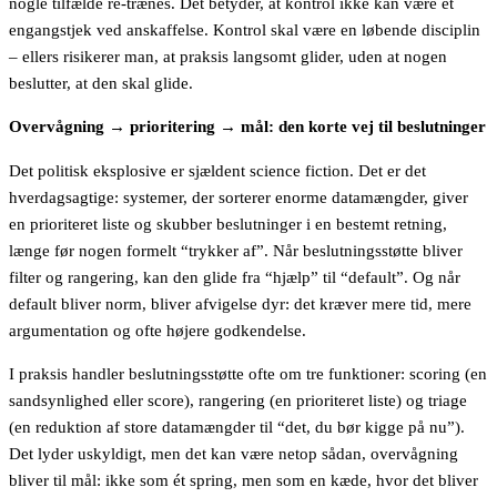
nogle tilfælde re-trænes. Det betyder, at kontrol ikke kan være et
engangstjek ved anskaffelse. Kontrol skal være en løbende disciplin
– ellers risikerer man, at praksis langsomt glider, uden at nogen
beslutter, at den skal glide.
Overvågning
→
prioritering
→
mål: den korte vej til beslutninger
Det politisk eksplosive er sjældent science fiction. Det er det
hverdagsagtige: systemer, der sorterer enorme datamængder, giver
en prioriteret liste og skubber beslutninger i en bestemt retning,
længe før nogen formelt “trykker af”. Når beslutningsstøtte bliver
filter og rangering, kan den glide fra “hjælp” til “default”. Og når
default bliver norm, bliver afvigelse dyr: det kræver mere tid, mere
argumentation og ofte højere godkendelse.
I praksis handler beslutningsstøtte ofte om tre funktioner: scoring (en
sandsynlighed eller score), rangering (en prioriteret liste) og triage
(en reduktion af store datamængder til “det, du bør kigge på nu”).
Det lyder uskyldigt, men det kan være netop sådan, overvågning
bliver til mål: ikke som ét spring, men som en kæde, hvor det bliver