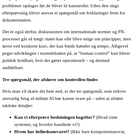
problemer opdages før de bliver til katastrofer. Uden den slags
efterprøvning bliver ansvar et spørgsmål om forklaringer frem for
dokumentation.
Det er også derfor, diskussionen om internationale normer og FN-
processer går så trægt: stater kan ofte blive enige om principper, men
tøver ved konkrete krav, der kan binde hænder og tempo. Alligevel
peger udviklingen i normdebatten på, at “human control” kun bliver
politisk holdbart, hvis det gøres operationelt – og dermed
auditérbart.
Tre spørgsmål, der afslører om kontrollen findes
Hvis man vil skære det hele ned, er der tre spørgsmål, som enhver
ansvarlig brug af militær AI bør kunne svare på – uden at afsløre
taktiske detaljer:
Kan vi efterprøve beslutningen bagefter?
(Hvad viste
systemet, og hvorfor handlede vi?)
Hvem har helhedsansvaret?
(Ikke bare komponentansvar,