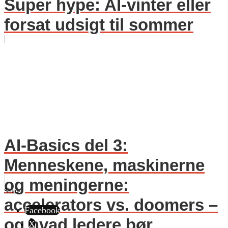
Super hype: AI-vinter eller
forsat udsigt til sommer
AI-Basics del 3:
Menneskene, maskinerne
og meningerne:
Share
accelerators vs. doomers –
Facebook
og hvad ledere bør...
X