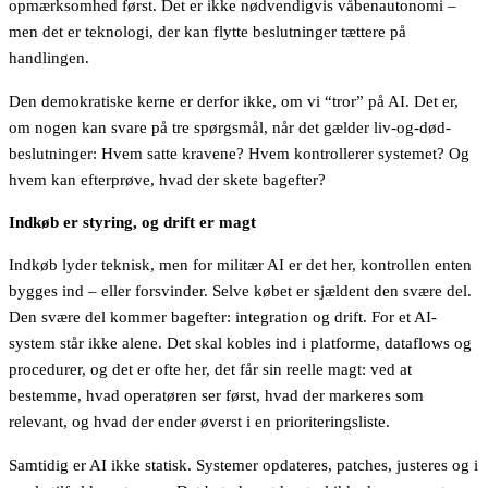
opmærksomhed først. Det er ikke nødvendigvis våbenautonomi –
men det er teknologi, der kan flytte beslutninger tættere på
handlingen.
Den demokratiske kerne er derfor ikke, om vi “tror” på AI. Det er,
om nogen kan svare på tre spørgsmål, når det gælder liv-og-død-
beslutninger: Hvem satte kravene? Hvem kontrollerer systemet? Og
hvem kan efterprøve, hvad der skete bagefter?
Indkøb er styring, og drift er magt
Indkøb lyder teknisk, men for militær AI er det her, kontrollen enten
bygges ind – eller forsvinder. Selve købet er sjældent den svære del.
Den svære del kommer bagefter: integration og drift. For et AI-
system står ikke alene. Det skal kobles ind i platforme, dataflows og
procedurer, og det er ofte her, det får sin reelle magt: ved at
bestemme, hvad operatøren ser først, hvad der markeres som
relevant, og hvad der ender øverst i en prioriteringsliste.
Samtidig er AI ikke statisk. Systemer opdateres, patches, justeres og i