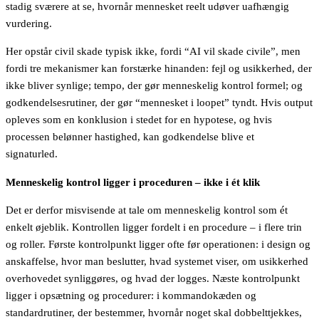
stadig sværere at se, hvornår mennesket reelt udøver uafhængig
vurdering.
Her opstår civil skade typisk ikke, fordi “AI vil skade civile”, men
fordi tre mekanismer kan forstærke hinanden: fejl og usikkerhed, der
ikke bliver synlige; tempo, der gør menneskelig kontrol formel; og
godkendelsesrutiner, der gør “mennesket i loopet” tyndt. Hvis output
opleves som en konklusion i stedet for en hypotese, og hvis
processen belønner hastighed, kan godkendelse blive et
signaturled.
Menneskelig kontrol ligger i proceduren – ikke i ét klik
Det er derfor misvisende at tale om menneskelig kontrol som ét
enkelt øjeblik. Kontrollen ligger fordelt i en procedure – i flere trin
og roller. Første kontrolpunkt ligger ofte før operationen: i design og
anskaffelse, hvor man beslutter, hvad systemet viser, om usikkerhed
overhovedet synliggøres, og hvad der logges. Næste kontrolpunkt
ligger i opsætning og procedurer: i kommandokæden og
standardrutiner, der bestemmer, hvornår noget skal dobbelttjekkes,