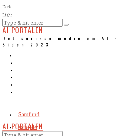
Dark
Light
KURSER
AI PORTALEN
Det seriøse medie om AI -
Siden 2023
Samfund
AI PORTALEN
Arbejde