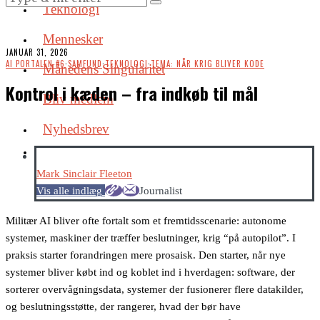
Teknologi
Mennesker
JANUAR 31, 2026
AI PORTALEN #6
·
SAMFUND
·
TEKNOLOGI
·
TEMA: NÅR KRIG BLIVER KODE
Månedens Singularitet
Kontrol i kæden – fra indkøb til mål
Bliv medlem
Nyhedsbrev
Mark Sinclair Fleeton
Vis alle indlæg
Journalist
Militær AI bliver ofte fortalt som et fremtidsscenarie: autonome
systemer, maskiner der træffer beslutninger, krig “på autopilot”. I
praksis starter forandringen mere prosaisk. Den starter, når nye
systemer bliver købt ind og koblet ind i hverdagen: software, der
sorterer overvågningsdata, systemer der fusionerer flere datakilder,
og beslutningsstøtte, der rangerer, hvad der bør have